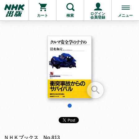
ログイン
カート
検索
メニュー
会員登録
お支払いに進む
他にも商品を買う
1
ＮＨＫブックス No.813