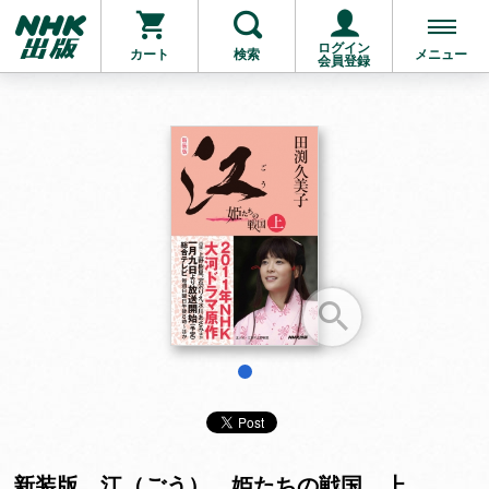
ログイン
カート
検索
メニュー
会員登録
お支払いに進む
他にも商品を買う
1
新装版 江（ごう） 姫たちの戦国 上