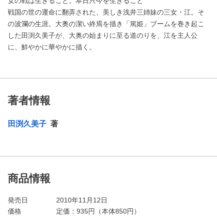
女の戦は生きること。本日只今を生きること
戦国の世の運命に翻弄された、美しき浅井三姉妹の三女・江。そ
の波瀾の生涯。大奥の潔い終焉を描き「篤姫」ブームを巻き起こ
した田渕久美子が、大奥の始まりに至る道のりを、江を主人公
に、鮮やかに華やかに描く。
著者情報
田渕久美子
著
商品情報
発売日
2010年11月12日
価格
定価：
935
円（本体850円）