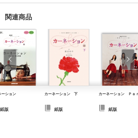
関連商品
ネーション
カーネーション 下
カーネーション Ｐａ
紙版
紙版
紙版