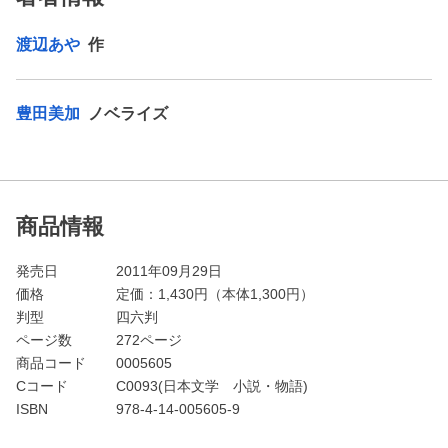
渡辺あや
作
豊田美加
ノベライズ
商品情報
発売日
2011年09月29日
価格
定価：
1,430
円（本体1,300円）
判型
四六判
ページ数
272ページ
商品コード
0005605
Cコード
C0093(日本文学 小説・物語)
ISBN
978-4-14-005605-9