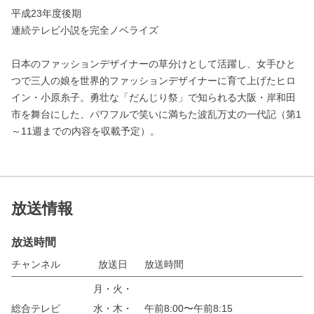
平成23年度後期
連続テレビ小説を完全ノベライズ
日本のファッションデザイナーの草分けとして活躍し、女手ひと
つで三人の娘を世界的ファッションデザイナーに育て上げたヒロ
イン・小原糸子。勇壮な「だんじり祭」で知られる大阪・岸和田
市を舞台にした、パワフルで笑いに満ちた波乱万丈の一代記（第1
～11週までの内容を収載予定）。
放送情報
放送時間
チャンネル
放送日
放送時間
月・火・
総合テレビ
水・木・
午前8:00〜午前8:15