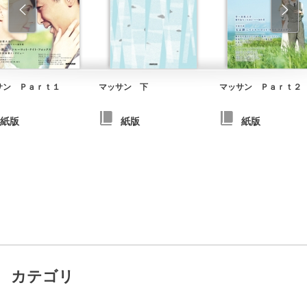
サン Ｐａｒｔ１
マッサン 下
マッサン Ｐａｒｔ２
紙版
紙版
紙版
カテゴリ