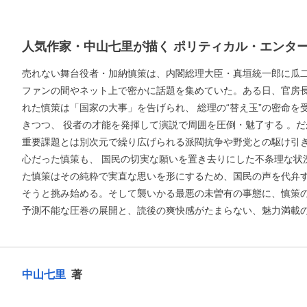
人気作家・中山七里が描く ポリティカル・エンタ
売れない舞台役者・加納慎策は、内閣総理大臣・真垣統一郎に瓜
ファンの間やネット上で密かに話題を集めていた。ある日、官房
れた慎策は「国家の大事」を告げられ、 総理の“替え玉”の密命を
きつつ、 役者の才能を発揮して演説で周囲を圧倒・魅了する 。
重要課題とは別次元で繰り広げられる派閥抗争や野党との駆け引
心だった慎策も、 国民の切実な願いを置き去りにした不条理な状
た慎策はその純粋で実直な思いを形にするため、国民の声を代弁
そうと挑み始める。そして襲いかる最悪の未曽有の事態に、慎策
予測不能な圧巻の展開と、読後の爽快感がたまらない、魅力満載
お支払いに進む
他にも商品を買う
中山七里
著