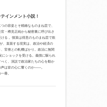
ーテインメント小説！
二つの容姿とそ精緻なものまね芸で、
長官・樽見正純から秘密裏に呼び出さ
受ける 。慎策は得意のものまね芸で欺
だが、直面する現実は、政治や経済の
き、官僚との軋轢ばかり。政治に無関
況にショックを受ける。義憤に駆られ
すべく、演説で政治家たちの心を動か
の声は皆の心に響くのか――。
の一冊。