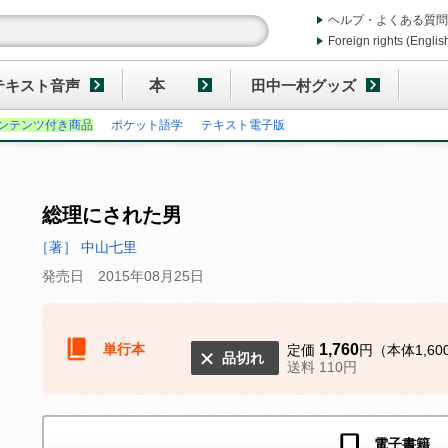
ヘルプ・よくある質問
Foreign rights (Englis
テキスト音声
本
田中一村グッズ
ンテンツ付き商品
ポケット語学
テキスト電子版
総理にされた男
［著］ 中山七里
発売日 2015年08月25日
単行本
1,760
定価
円（本体1,60
品切れ
送料 110円
電子書籍