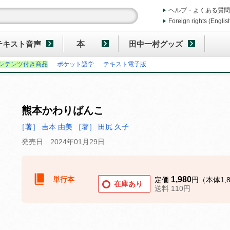
ヘルプ・よくある質問
Foreign rights (Englis
テキスト音声
本
田中一村グッズ
ンテンツ付き商品
ポケット語学
テキスト電子版
熊本かわりばんこ
［著］ 吉本 由美
［著］ 田尻 久子
発売日 2024年01月29日
単行本
1,980
定価
円（本体1,
在庫あり
送料 110円