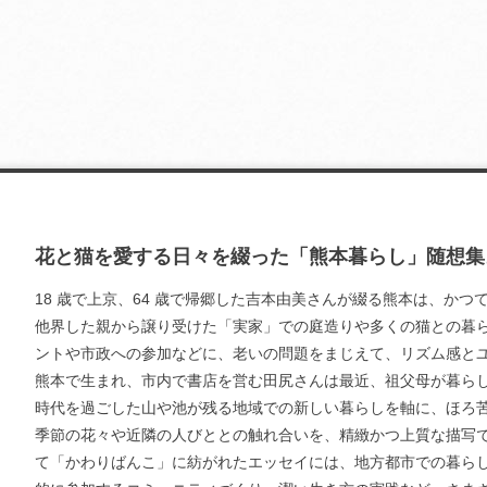
花と猫を愛する日々を綴った「熊本暮らし」随想集
18 歳で上京、64 歳で帰郷した吉本由美さんが綴る熊本は、か
他界した親から譲り受けた「実家」での庭造りや多くの猫との暮
ントや市政への参加などに、老いの問題をまじえて、リズム感と
熊本で生まれ、市内で書店を営む田尻さんは最近、祖父母が暮ら
時代を過ごした山や池が残る地域での新しい暮らしを軸に、ほろ
季節の花々や近隣の人びととの触れ合いを、精緻かつ上質な描写で
て「かわりばんこ」に紡がれたエッセイには、地方都市での暮ら