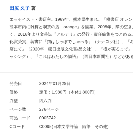
田尻 久子
著
エッセイスト・書店主。1969年、熊本県生まれ。「橙書店 オレン
熊本市内に雑貨と喫茶の店「orange」を開業。2008年、隣の
く。2016年より文芸誌『アルテリ』の発行・責任編集をつとめる。
化賞受賞。著書に『猫はしっぽでしゃべる』（ナナロク社）、『
店にて』（2020年・熊日出版文化賞/晶文社）、『橙が実るまで
ッシング）、『これはわたしの物語』（西日本新聞社）などがあ
発売日
2024年01月29日
価格
定価：
1,980
円（本体1,800円）
判型
四六判
ページ数
276ページ
商品コード
0005742
Cコード
C0095(日本文学評論 随筆 その他)