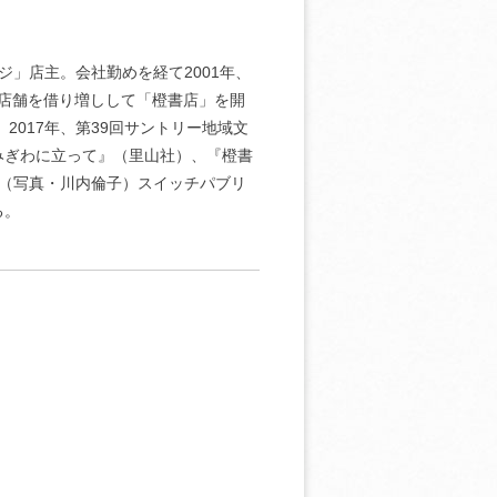
ジ」店主。会社勤めを経て2001年、
空き店舗を借り増しして「橙書店」を開
2017年、第39回サントリー地域文
みぎわに立って』（里山社）、『橙書
』（写真・川内倫子）スイッチパブリ
る。