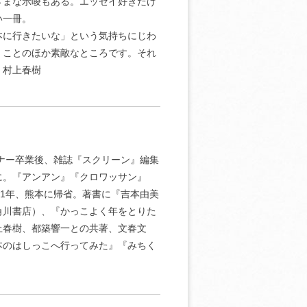
ざまな示唆もある。エッセイ好きだけ
い一冊。
本に行きたいな」という気持ちにじわ
、ことのほか素敵なところです。それ
 村上春樹
ミナー卒業後、雑誌『スクリーン』編集
に。『アンアン』『クロワッサン』
11年、熊本に帰省。著書に『吉本由美
角川書店）、『かっこよく年をとりた
上春樹、都築響一との共著、文春文
本のはしっこへ行ってみた』『みちく