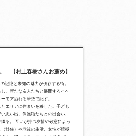
。 【村上春樹さんお薦め】
つての記憶と未知の魅力が併存する街。
らし、新たな友人たちと展開するイベ
ユーモア溢れる筆致で記す。
したエリアに住まいを移した。子ども
苦い思い出、保護猫たちとの出会い、
綴る。 互いが持つ友情や敬意によっ
し（移住）や老後の生活、女性が積極