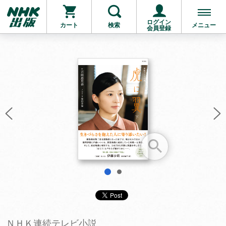
ログイン
カート
検索
メニュー
会員登録
お支払いに進む
他にも商品を買う
1
2
ＮＨＫ連続テレビ小説