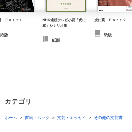
翼 Ｐａｒｔ１
NHK連続テレビ小説「虎に
虎に翼 Ｐａｒｔ２
翼」シナリオ集
紙版
紙版
紙版
カテゴリ
ホーム
書籍・ムック
文芸・エッセイ
その他の文芸書