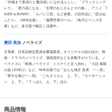
「30歳まで童貞だと魔法使いになれるらしい」「ブラックシンデ
レラ」「君の花になる」「生理のおじさんとその娘」、アニメ「T
IGER & BUNNY」「ルパン三世」など多数。小説作品に『恋せぬ
ふたり』（NHK出版）、『脳漿炸裂ガール』（角川ビーンズ文
庫）など、多方面で幅広く活躍中。
豊田 美加
ノベライズ
文筆家。日本語検定委員会審議委員。オリジナル小説のほか、映
画・ドラマのノベライズ、漫画原作などを多数手がけている。ノ
ベライズに『映画ノベライズ ミステリと言う勿れ』『小説 孤狼
の血 LEVEL2』など。NHK出版では『おんな城主 直虎 一～四』
『青天を衝け一～四』『ごちそうさん 上、下』『カーネーショ
ン 上、下』『てっぱん 上、下』ほか。
商品情報