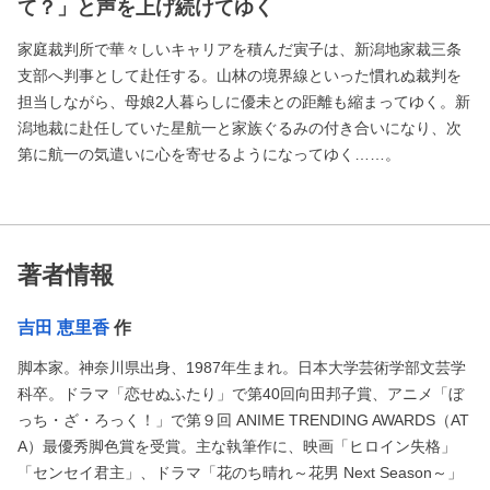
て？」と声を上げ続けてゆく
家庭裁判所で華々しいキャリアを積んだ寅子は、新潟地家裁三条
支部へ判事として赴任する。山林の境界線といった慣れぬ裁判を
担当しながら、母娘2人暮らしに優未との距離も縮まってゆく。新
潟地裁に赴任していた星航一と家族ぐるみの付き合いになり、次
第に航一の気遣いに心を寄せるようになってゆく……。
著者情報
吉田 恵里香
作
脚本家。神奈川県出身、1987年生まれ。日本大学芸術学部文芸学
科卒。ドラマ「恋せぬふたり」で第40回向田邦子賞、アニメ「ぼ
っち・ざ・ろっく！」で第９回 ANIME TRENDING AWARDS（AT
A）最優秀脚色賞を受賞。主な執筆作に、映画「ヒロイン失格」
「センセイ君主」、ドラマ「花のち晴れ～花男 Next Season～」