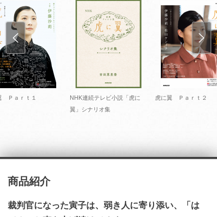
翼 Ｐａｒｔ１
NHK連続テレビ小説「虎に
虎に翼 Ｐａｒｔ２
翼」シナリオ集
商品紹介
裁判官になった寅子は、弱き人に寄り添い、「は