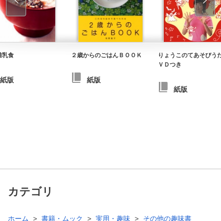
離乳食
２歳からのごはんＢＯＯＫ
りょうこのてあそびう
ＶＤつき
紙版
紙版
紙版
カテゴリ
ホーム
書籍・ムック
実用・趣味
その他の趣味書