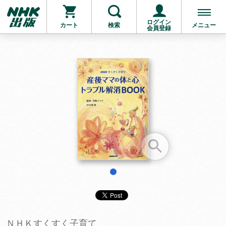
ログイン
カート
検索
メニュー
会員登録
お支払いに進む
他にも商品を買う
1
ＮＨＫすくすく子育て