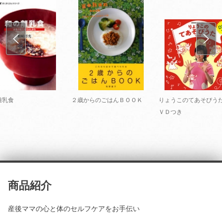
離乳食
２歳からのごはんＢＯＯＫ
りょうこのてあそびう
ＶＤつき
商品紹介
産後ママの心と体のセルフケアをお手伝い