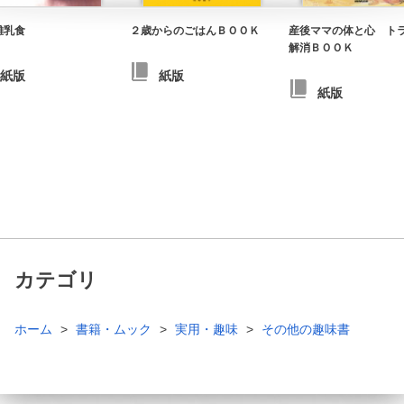
離乳食
２歳からのごはんＢＯＯＫ
産後ママの体と心 ト
解消ＢＯＯＫ
紙版
紙版
紙版
カテゴリ
ホーム
書籍・ムック
実用・趣味
その他の趣味書