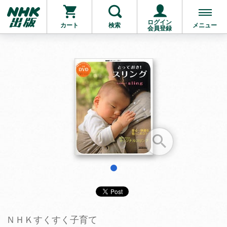
ログイン
カート
検索
メニュー
会員登録
お支払いに進む
他にも商品を買う
1
ＮＨＫすくすく子育て