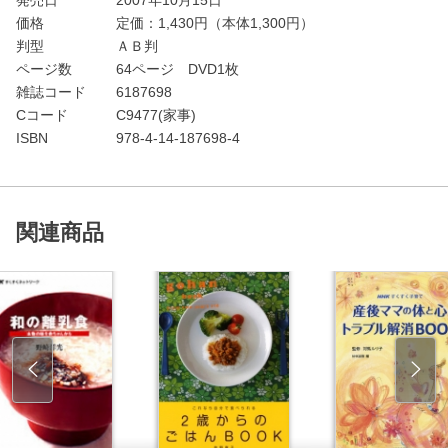
価格
定価：
1,430
円（本体1,300円）
判型
ＡＢ判
ページ数
64ページ DVD1枚
雑誌コード
6187698
Cコード
C9477(家事)
ISBN
978-4-14-187698-4
関連商品