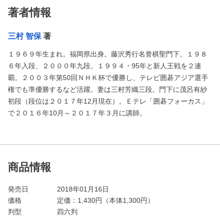
著者情報
三村 智保
著
１９６９年生まれ。福岡県出身。藤沢秀行名誉棋聖門下。１９８
６年入段、２０００年九段。１９９４・95年と新人王戦を２連
覇。２００３年第50回ＮＨＫ杯で優勝し、テレビ囲碁アジア選手
権でも準優勝するなど活躍。妻は三村芳織三段。門下に茂呂有紗
初段（段位は２０１７年12月現在）。Ｅテレ「囲碁フォーカス」
で２０１６年10月～２０１７年３月に講師。
商品情報
発売日
2018年01月16日
価格
定価：
1,430
円（本体1,300円）
判型
四六判