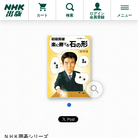
ログイン
カート
検索
メニュー
会員登録
お支払いに進む
他にも商品を買う
1
ＮＨＫ囲碁シリーズ