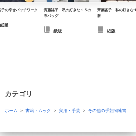
謠子の幸せパッチワーク
斉藤謠子 私の好きな１５の
斉藤謠子 私の好きな
布バッグ
服
紙版
紙版
紙版
カテゴリ
ホーム
書籍・ムック
実用・手芸
その他の手芸関連書