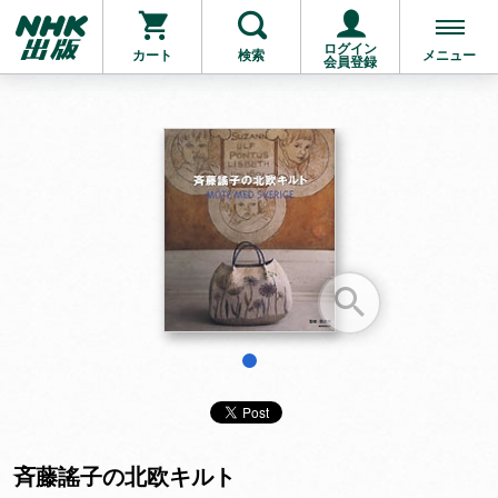
ログイン
カート
検索
メニュー
会員登録
お支払いに進む
他にも商品を買う
1
斉藤謠子の北欧キルト