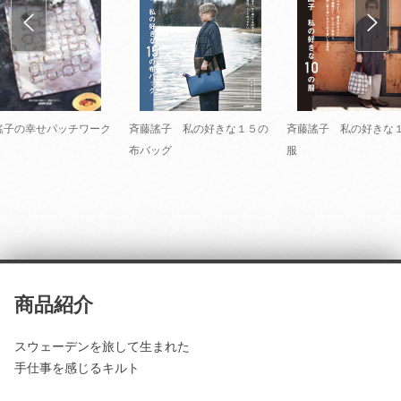
謠子の幸せパッチワーク
斉藤謠子 私の好きな１５の
斉藤謠子 私の好きな
布バッグ
服
商品紹介
スウェーデンを旅して生まれた
手仕事を感じるキルト