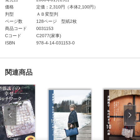
価格
定価：
2,310
円（本体2,100円）
判型
ＡＢ変型判
ページ数
128ページ 型紙2枚
商品コード
0031153
Cコード
C2077(家事)
ISBN
978-4-14-031153-0
関連商品