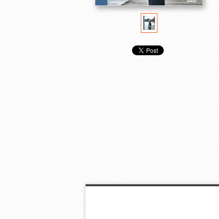
斉藤謠子のキルト ハ
斉藤謠子 □（しか
斉藤謠子の幸せ
ウスがいっぱい
く）と△（さんかく）
ワーク
ではじめるキルト