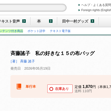
ヘルプ・よくある質問
Foreign rights (Englis
テキスト音声
本
田中一村グッズ
ンテンツ付き商品
ポケット語学
テキスト電子版
斉藤謠子 私の好きな１５の布バッグ
［著］ 斉藤 謠子
発売日 2026年05月19日
単行本
1,870
定価
円（本体1,
在庫あり
送料 110円