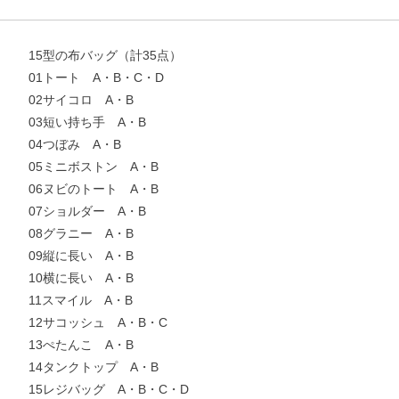
15型の布バッグ（計35点）
01トート A・B・C・D
02サイコロ A・B
03短い持ち手 A・B
お支払いに進む
04つぼみ A・B
05ミニボストン A・B
06ヌビのトート A・B
他にも商品を買う
07ショルダー A・B
08グラニー A・B
09縦に長い A・B
10横に長い A・B
11スマイル A・B
12サコッシュ A・B・C
13ぺたんこ A・B
14タンクトップ A・B
15レジバッグ A・B・C・D