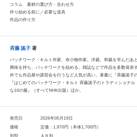
コラム 素材の選び方・合わせ方
作り始める前に／必要な道具
作品の作り方
斉藤 謠子
著
パッチワーク・キルト作家、布小物作家。洋裁、和裁を学んだあ
興味を持ち、パッチワークを始める。雑誌などで作品を多数発表
外でも作品展や講習会を行うなど人気が高い。著書に『斉藤謠子の
『はじめてのパッチワーク・キルト 斉藤謠子のトラディショナル
な10の服』（すべてNHK出版）ほか。
発売日
2026年05月19日
価格
定価：
1,870
円（本体1,700円）
判型
ＡＢ判