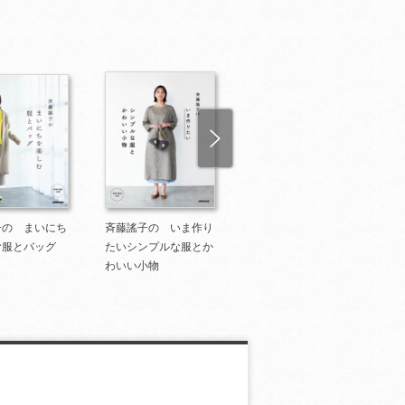
子の まいにち
斉藤謠子の いま作り
斉藤謠子の いつも心
む服とバッグ
たいシンプルな服とか
地のよい服とバッグ
わいい小物