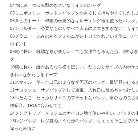
04つぼみ つぼみ型のきれいなラインのバッグ
05ミニボストン ボストンバッグを小さくして持ちやすくしたし
06ヌビのトート 韓国の伝統的なキルティング地を使ったバッグ
07ショルダー 必要なものがすべて入るのに大きすぎない、サイ
08グラニー 丸みのあるフォルムがレトロでかわいいグラニーバ
ポイント
09縦に長い 極端な形が楽しい、でも実用性も考えた形。4枚は
グ
10横に長い 縦があるなら横もほしい。たっぷりサイズの内ポケ
きれいなかたちをキープ
11スマイル 笑った口元のような半円形のバッグ。最近見かける
12サコッシュ サブバッグとして重宝。入れ口に留め具をつけな
13ぺたんこ たっぷりサイズのフラットなバッグ。肩ひもの長さ
種紹介。TPOに合わせても
14タンクトップ メッシュのナイロン地で使いやすい、バッグの
15レジバッグ レジ袋のような形のバッグ。ちょっとそこまでの
違った表情に