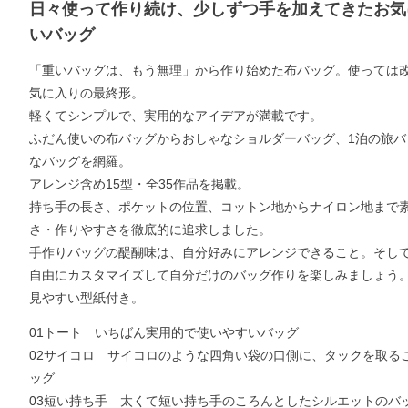
日々使って作り続け、少しずつ手を加えてきたお気
いバッグ
「重いバッグは、もう無理」から作り始めた布バッグ。使っては
気に入りの最終形。
軽くてシンプルで、実用的なアイデアが満載です。
ふだん使いの布バッグからおしゃなショルダーバッグ、1泊の旅バ
なバッグを網羅。
アレンジ含め15型・全35作品を掲載。
持ち手の長さ、ポケットの位置、コットン地からナイロン地まで
さ・作りやすさを徹底的に追求しました。
手作りバッグの醍醐味は、自分好みにアレンジできること。そし
自由にカスタマイズして自分だけのバッグ作りを楽しみましょう
見やすい型紙付き。
01トート いちばん実用的で使いやすいバッグ
02サイコロ サイコロのような四角い袋の口側に、タックを取る
ッグ
03短い持ち手 太くて短い持ち手のころんとしたシルエットのバ