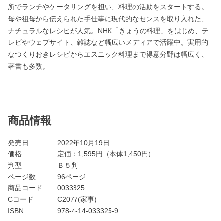
所でランチやケータリングを担い、料理の活動をスタートする。
母や祖母から伝えられた手仕事に現代的なセンスを取り入れた、
ナチュラルなレシピが人気。NHK「きょうの料理」をはじめ、テ
レビやウェブサイト、雑誌など幅広いメディアで活躍中。実用的
なつくりおきレシピからエスニック料理まで得意分野は幅広く、
著書も多数。
商品情報
発売日
2022年10月19日
価格
定価：
1,595
円（本体1,450円）
判型
Ｂ５判
ページ数
96ページ
商品コード
0033325
Cコード
C2077(家事)
ISBN
978-4-14-033325-9