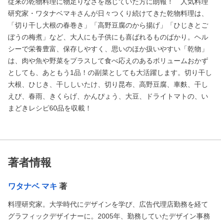
従来の乾物料理に物足りなさを感じていた方に朗報！ 人気料理
研究家・ワタナベマキさんが日々つくり続けてきた乾物料理は、
「切り干し大根の春巻き」「高野豆腐のから揚げ」「ひじきとご
ぼうの梅煮」など、大人にも子供にも喜ばれるものばかり。ヘル
シーで栄養豊富、保存しやすく、思いのほか扱いやすい「乾物」
は、肉や魚や野菜をプラスして食べ応えのあるボリュームおかず
としても、あともう1品！の副菜としても大活躍します。切り干し
大根、ひじき、干ししいたけ、切り昆布、高野豆腐、車麩、干し
えび、春雨、きくらげ、かんぴょう、大豆、ドライトマトの、い
まどきレシピ60品を収載！
著者情報
ワタナベ マキ
著
料理研究家。大学時代にデザインを学び、広告代理店勤務を経て
グラフィックデザイナーに。2005年、勤務していたデザイン事務