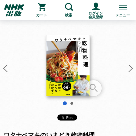
ログイン
カート
検索
メニュー
会員登録
お支払いに進む
他にも商品を買う
1
2
ワタナベマキのいまどき乾物料理