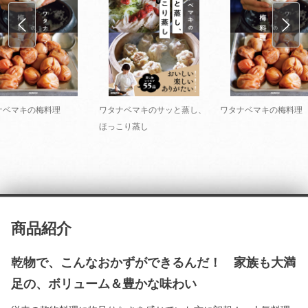
ナベマキの梅料理
ワタナベマキのサッと蒸し、
ワタナベマキの梅料理
ほっこり蒸し
商品紹介
乾物で、こんなおかずができるんだ！ 家族も大満
足の、ボリューム＆豊かな味わい