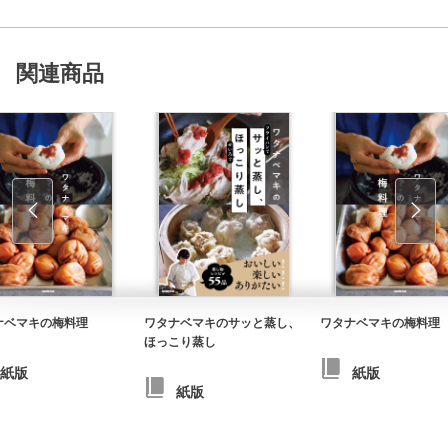
関連商品
ナベマキの梅料理
ワタナベマキのサッと蒸し、
ワタナベマキの梅料理
ほっこり蒸し
紙版
紙版
紙版