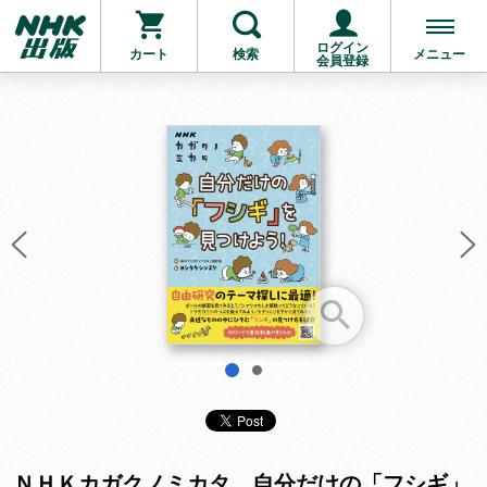
ログイン
カート
検索
メニュー
会員登録
お支払いに進む
他にも商品を買う
1
2
ＮＨＫカガクノミカタ 自分だけの「フシギ」