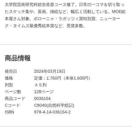
大学院芸術研究科総合造形コース修了。日常の一コマを切り取っ
たスケッチ集や、装画、挿絵など、幅広く活動している。MOE絵
本屋さん対象、ボローニャ・ラガッツィ賞特別賞、ニューヨー
ク・タイムズ最優秀絵本賞など、受賞多数。
商品情報
発売日
2024年03月19日
価格
定価：
1,760
円（本体1,600円）
判型
Ａ５判
ページ数
128ページ
商品コード
0036154
Cコード
C8040(自然科学総記)
ISBN
978-4-14-036154-2