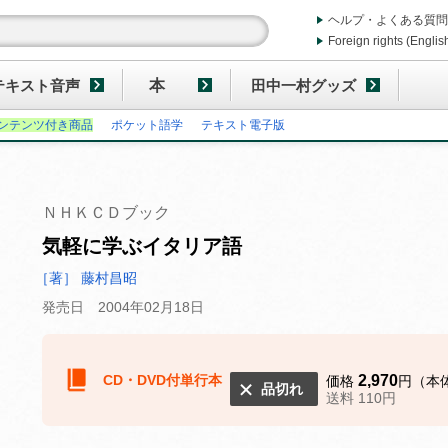
ヘルプ・よくある質問
Foreign rights (Englis
テキスト音声
本
田中一村グッズ
ンテンツ付き商品
ポケット語学
テキスト電子版
ＮＨＫＣＤブック
気軽に学ぶイタリア語
［著］ 藤村昌昭
発売日 2004年02月18日
CD・DVD付単行本
2,970
価格
円（本体
品切れ
送料 110円