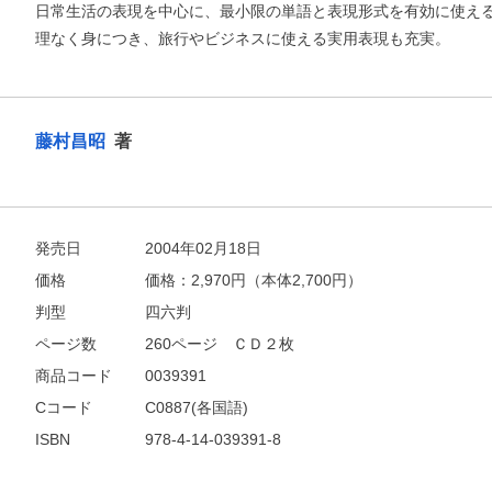
日常生活の表現を中心に、最小限の単語と表現形式を有効に使え
理なく身につき、旅行やビジネスに使える実用表現も充実。
藤村昌昭
著
お支払いに進む
発売日
2004年02月18日
他にも商品を買う
価格
価格：
2,970
円（本体2,700円）
判型
四六判
ページ数
260ページ ＣＤ２枚
商品コード
0039391
Cコード
C0887(各国語)
ISBN
978-4-14-039391-8