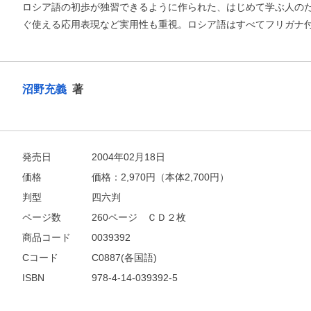
ロシア語の初歩が独習できるように作られた、はじめて学ぶ人の
ぐ使える応用表現など実用性も重視。ロシア語はすべてフリガナ
沼野充義
著
お支払いに進む
発売日
2004年02月18日
他にも商品を買う
価格
価格：
2,970
円（本体2,700円）
判型
四六判
ページ数
260ページ ＣＤ２枚
商品コード
0039392
Cコード
C0887(各国語)
ISBN
978-4-14-039392-5