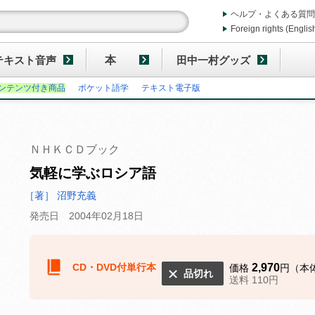
ヘルプ・よくある質問
Foreign rights (Englis
テキスト音声
本
田中一村グッズ
ンテンツ付き商品
ポケット語学
テキスト電子版
ＮＨＫＣＤブック
気軽に学ぶロシア語
［著］ 沼野充義
発売日 2004年02月18日
CD・DVD付単行本
2,970
価格
円（本体
品切れ
送料 110円