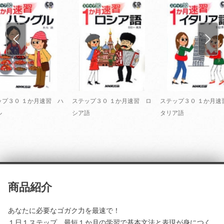
ップ３０ １か月速習 ハ
ステップ３０ １か月速習 ロ
ステップ３０ １か月速
ル
シア語
タリア語
商品紹介
あなたに必要なゴガク力を最速で！
１日１ステップ、最短１か月の学習で基本文法と表現が身につく