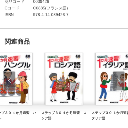
商品コード
0039426
Cコード
C0885(フランス語)
ISBN
978-4-14-039426-7
関連商品
ップ３０ １か月速習 ハ
ステップ３０ １か月速習 ロ
ステップ３０ １か月速
ル
シア語
タリア語