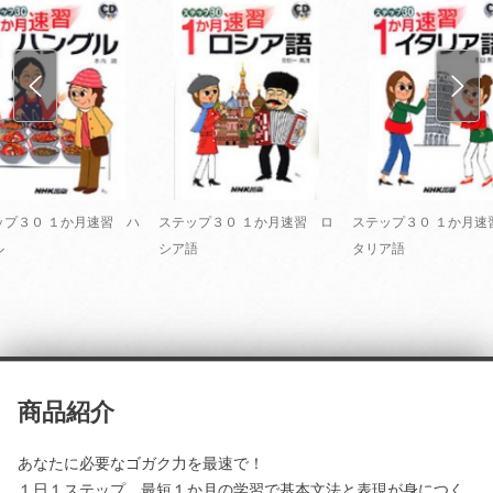
ップ３０ １か月速習 ハ
ステップ３０ １か月速習 ロ
ステップ３０ １か月速
ル
シア語
タリア語
商品紹介
あなたに必要なゴガク力を最速で！
１日１ステップ、最短１か月の学習で基本文法と表現が身につく