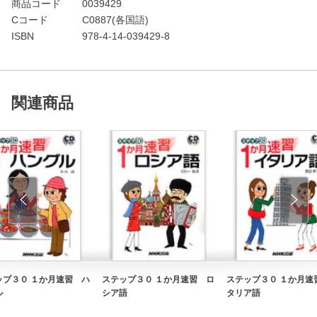
商品コード
0039429
Cコード
C0887(各国語)
ISBN
978-4-14-039429-8
関連商品
ップ３０ １か月速習 ハ
ステップ３０ １か月速習 ロ
ステップ３０ １か月速
ル
シア語
タリア語