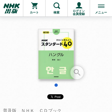
ログイン
カート
検索
メニュー
会員登録
お支払いに進む
他にも商品を買う
1
普及版 ＮＨＫ ＣＤブック