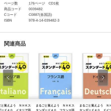
ページ数
176ページ CD1枚
商品コード
0039482
Cコード
C0887(各国語)
ISBN
978-4-14-039482-3
関連商品
ごと覚えよう ＮＨＫス
まるごと覚えよう ＮＨＫス
まるごと覚えよう Ｎ
ダード４０ イタリア語
タンダード４０ フランス語
タンダード４０ ドイ