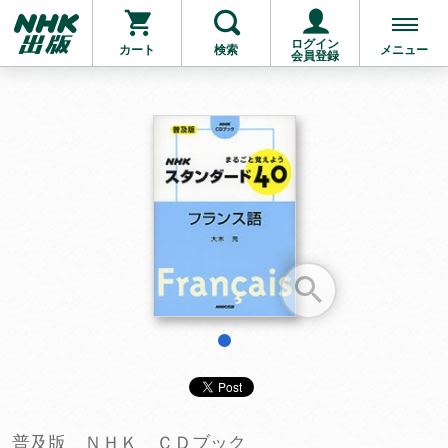
ログイン
カート
検索
メニュー
会員登録
お支払いに進む
他にも商品を買う
1
普及版 ＮＨＫ ＣＤブック