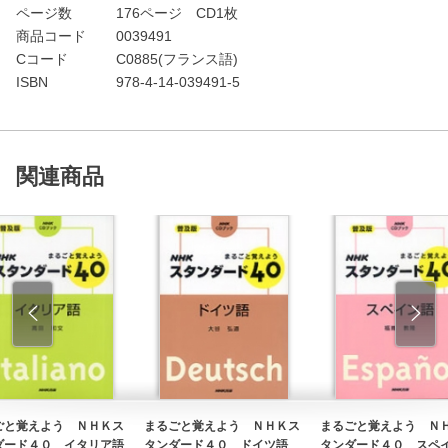
ページ数
176ページ CD1枚
商品コード
0039491
Cコード
C0885(フランス語)
ISBN
978-4-14-039491-5
関連商品
ごと覚えよう ＮＨＫス
まるごと覚えよう ＮＨＫス
まるごと覚えよう Ｎ
ダード４０ イタリア語
タンダード４０ ドイツ語
タンダード４０ スペ