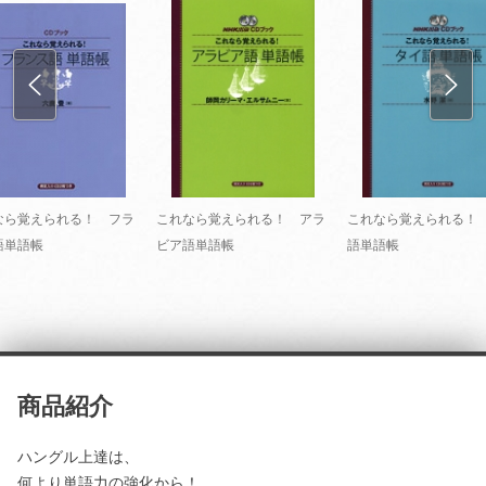
なら覚えられる！ フラ
これなら覚えられる！ アラ
これなら覚えられる！
語単語帳
ビア語単語帳
語単語帳
商品紹介
ハングル上達は、
何より単語力の強化から！