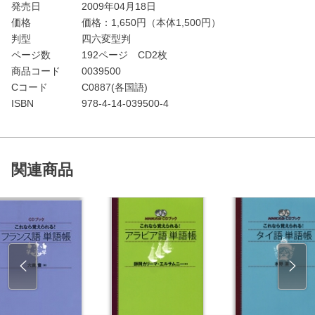
発売日
2009年04月18日
価格
価格：
1,650
円（本体1,500円）
判型
四六変型判
ページ数
192ページ CD2枚
商品コード
0039500
Cコード
C0887(各国語)
ISBN
978-4-14-039500-4
関連商品