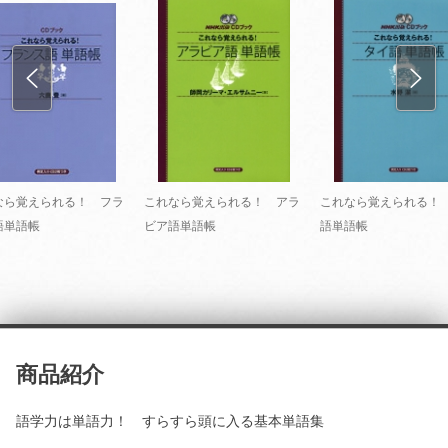
なら覚えられる！ フラ
これなら覚えられる！ アラ
これなら覚えられる！
語単語帳
ビア語単語帳
語単語帳
商品紹介
語学力は単語力！ すらすら頭に入る基本単語集