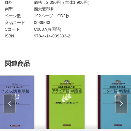
価格
価格：
2,090
円（本体1,900円）
判型
四六変型判
ページ数
192ページ CD2枚
商品コード
0039533
Cコード
C0887(各国語)
ISBN
978-4-14-039533-2
関連商品