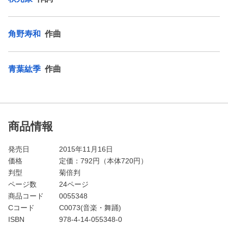
角野寿和
作曲
青葉紘季
作曲
商品情報
発売日
2015年11月16日
価格
定価：
792
円（本体720円）
判型
菊倍判
ページ数
24ページ
商品コード
0055348
Cコード
C0073(音楽・舞踊)
ISBN
978-4-14-055348-0