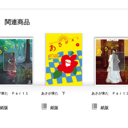
関連商品
が来た Ｐａｒｔ１
あさが来た 下
あさが来た Ｐａｒｔ
紙版
紙版
紙版