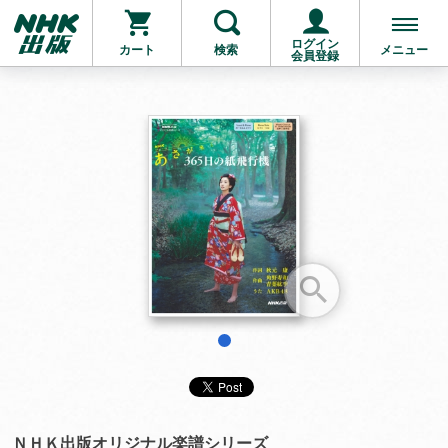
ログイン
カート
検索
メニュー
会員登録
お支払いに進む
他にも商品を買う
1
ＮＨＫ出版オリジナル楽譜シリーズ