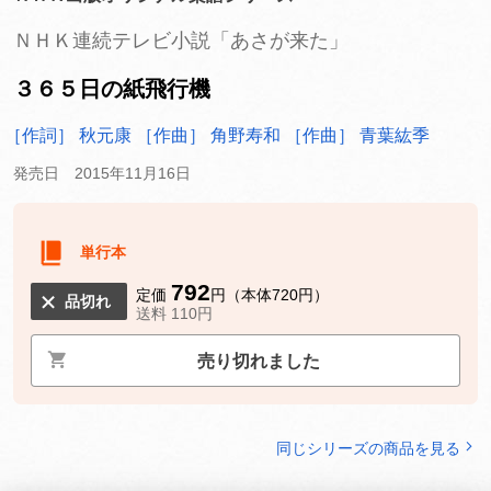
ＮＨＫ連続テレビ小説「あさが来た」
３６５日の紙飛行機
［作詞］ 秋元康
［作曲］ 角野寿和
［作曲］ 青葉紘季
発売日 2015年11月16日
単行本
792
定価
円（本体720円）
品切れ
送料 110円
売り切れました
同じシリーズの商品を見る