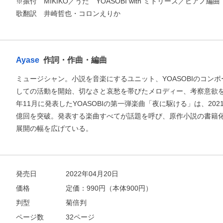
※振付 MIKIKO／うた YOASOBI with ミドリーズ／ピア
歌翻訳 井崎哲也・コロンえりか
お支払いに進む
Ayase
作詞・作曲・編曲
他にも商品を買う
ミュージシャン。小説を音楽にするユニット、YOASOBIのコンポー
しての活動を開始、切なさと哀愁を帯びたメロディー、考察意欲を
年11月に発表したYOASOBIの第一弾楽曲「夜に駆ける」は、20
億回を突破。発表する楽曲すべてが話題を呼び、原作小説の書籍
展開の幅を広げている。
発売日
2022年04月20日
価格
定価：
990
円（本体900円）
判型
菊倍判
ページ数
32ページ