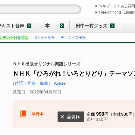
ヘルプ・よくある質問
Foreign rights (Englis
テキスト音声
本
田中一村グッズ
ンテンツ付き商品
ポケット語学
テキスト電子版
ＮＨＫ出版オリジナル楽譜シリーズ
ＮＨＫ「ひろがれ！いろとりどり」テーマソ
［作詞・作曲・編曲］ Ayase
発売日 2022年04月20日
単行本
990
定価
円（本体900円
品切れ
送料 110円