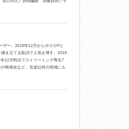
ノ編曲 谷口尚久／合唱編曲 加藤昌則／手
ザー。2018年12月からボカロPと
掻き立てる歌詞で人気を博す。2019
21年12月時点でストリーミング再生7
化や映画化など、音楽以外の領域にも