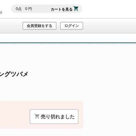
0
点
0
円
カートを見る
h)
会員登録をする
ログイン
ングツバメ
）
売り切れました