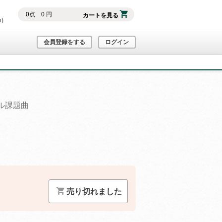
0
点
0
円
カートを見る
h)
会員登録をする
ログイン
ル課題曲
）
売り切れました