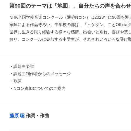
第90回のテーマは「地図」。自分たちの声を合わ
NHK全国学校音楽コンクール（通称Nコン）は2023年に90回を
家陣による作品ぞろい。中学校の部は、「ヒゲダン」ことOfficial
世界に生きる限り経験する様々な感情、出会いと別れ、喜びや悲
おり、コンクールに参加する中学生が、それぞれいろいろな受け
・課題曲楽譜
・課題曲制作者からのメッセージ
・歌詞
・Nコン参加についてのご案内
藤原 聡
作詞・作曲
お支払いに進む