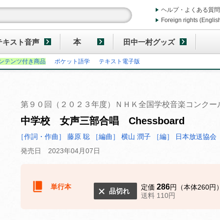
ヘルプ・よくある質問
Foreign rights (Englis
テキスト音声
本
田中一村グッズ
ンテンツ付き商品
ポケット語学
テキスト電子版
第９０回（２０２３年度）ＮＨＫ全国学校音楽コンクー
中学校 女声三部合唱 Chessboard
［作詞・作曲］ 藤原 聡
［編曲］ 横山 潤子
［編］ 日本放送協会
発売日 2023年04月07日
単行本
286
定価
円（本体260円
品切れ
送料 110円