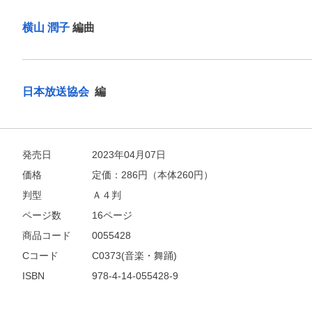
他にも商品を買う
横山 潤子
編曲
日本放送協会
編
発売日
2023年04月07日
価格
定価：
286
円（本体260円）
判型
Ａ４判
ページ数
16ページ
商品コード
0055428
Cコード
C0373(音楽・舞踊)
ISBN
978-4-14-055428-9