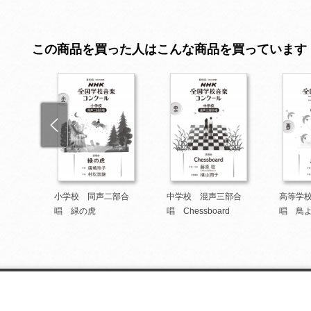
この商品を買った人はこんな商品を買っています
四部合
小学校 同声二部合
中学校 混声三部合
高等学
唱 緑の虎
唱 Chessboard
唱 鳥