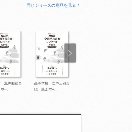
同じシリーズの商品を見る
校 混声四部合
高等学校 女声三部合
高等学校 男声四部合
よ空へ
唱 鳥よ空へ
唱 鳥よ空へ