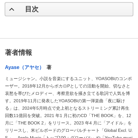
目次
著者情報
Ayase（アヤセ）
著
ミュージシャン。小説を音楽にするユニット、YOASOBIのコンポ
ーザー。2018年12月からボカロPとしての活動を開始、切なさと
哀愁を帯びたメロディー、考察意欲を掻き立てる歌詞で人気を博
す。2019年11月に発表したYOASOBIの第一弾楽曲「夜に駆け
る」は、2024年5月時点で史上初となるストリーミング累計再生
回数11億回を突破。2021 年1 月に初のCD「THE BOOK」を、12
月に「THE BOOK 2」をリリース。2023 年4 月に「アイドル」を
リリースし、米ビルボードのグローバルチャート「Global Excl. U.
S.」、Apple Music「トップ100：グローバル」や「YouTube musi