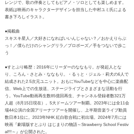
レンジで、歌の伴奏としてもピアノ・ソロとしても楽しめます。
表紙は映画のキャラクターデザインを担当した中村ユミ氏による
書き下ろしイラスト。
●掲載曲
スキスキ星人／大好きになればいいんじゃない？／おかえりらぶ
っ！／僕らだけのシャングリラ／プロポーズ／手をつないで歩こ
う
●すとぷり略歴：2016年にリーダーのななもり。が発起人とな
り、ころん・さとみ・ななもり。・るぅと・ジェル・莉犬の6人で
結成された2.5次元ユニット。おもにYouTubeなどを中心に楽曲配
信、Web上での生放送、ステージライブとさまざまな活動を行
う。YouTube動画再生数85億回再生、チャンネル登録者数321万
人超（8月15日現在）。5大ドームツアー制覇。2023年には全11会
場44公演の全国アリーナツアーを開催し、上半期音楽ライブ動員
数日本1位に。2023年NHK 紅白歌合戦に初出場。2024年7月には
映画『劇場版すとぷり はじまりの物語～Strawberry School Festiv
al!!!～』が公開された。