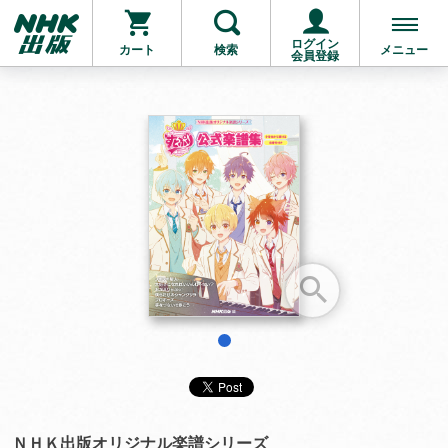
ログイン
カート
検索
メニュー
会員登録
お支払いに進む
他にも商品を買う
1
ＮＨＫ出版オリジナル楽譜シリーズ