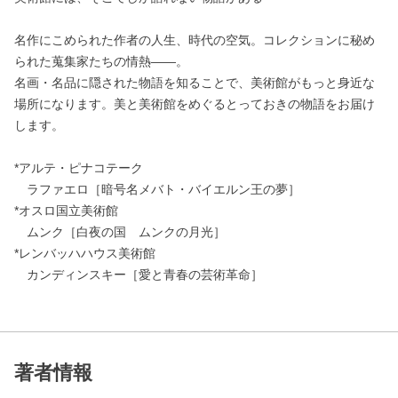
名作にこめられた作者の人生、時代の空気。コレクションに秘め
られた蒐集家たちの情熱――。
名画・名品に隠された物語を知ることで、美術館がもっと身近な
場所になります。美と美術館をめぐるとっておきの物語をお届け
します。
*アルテ・ピナコテーク
ラファエロ［暗号名メバト・バイエルン王の夢］
*オスロ国立美術館
ムンク［白夜の国 ムンクの月光］
*レンバッハハウス美術館
カンディンスキー［愛と青春の芸術革命］
著者情報