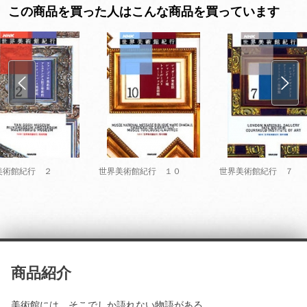
この商品を買った人はこんな商品を買っています
美術館紀行 ２
世界美術館紀行 １０
世界美術館紀行 ７
商品紹介
美術館には、そこでしか語れない物語がある