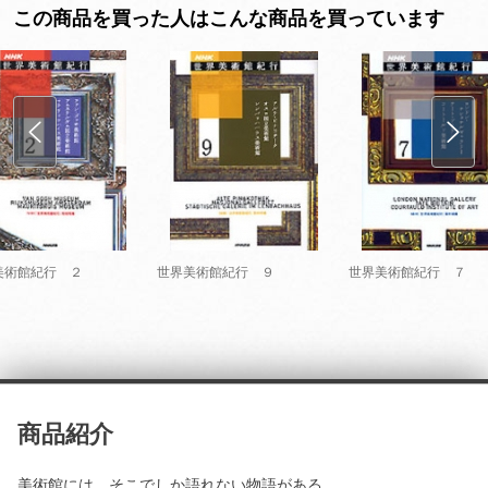
この商品を買った人はこんな商品を買っています
美術館紀行 ２
世界美術館紀行 ９
世界美術館紀行 ７
商品紹介
美術館には、そこでしか語れない物語がある