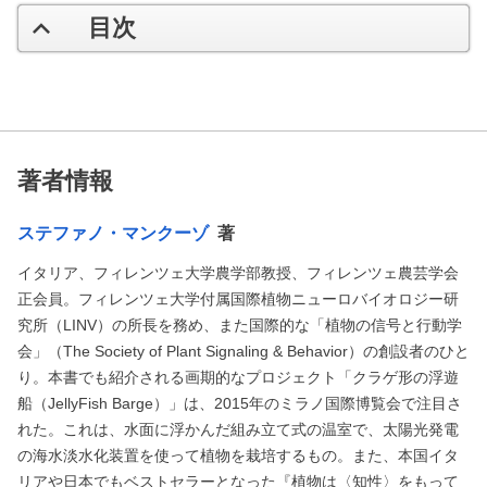
目次
著者情報
ステファノ・マンクーゾ
著
イタリア、フィレンツェ大学農学部教授、フィレンツェ農芸学会
正会員。フィレンツェ大学付属国際植物ニューロバイオロジー研
究所（LINV）の所長を務め、また国際的な「植物の信号と行動学
会」（The Society of Plant Signaling & Behavior）の創設者のひと
り。本書でも紹介される画期的なプロジェクト「クラゲ形の浮遊
船（JellyFish Barge）」は、2015年のミラノ国際博覧会で注目さ
れた。これは、水面に浮かんだ組み立て式の温室で、太陽光発電
の海水淡水化装置を使って植物を栽培するもの。また、本国イタ
リアや日本でもベストセラーとなった『植物は〈知性〉をもって