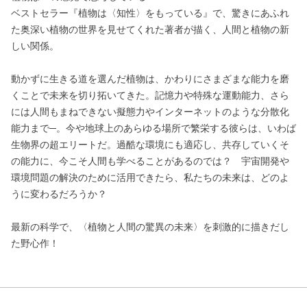
ベストセラー『植物は〈知性〉をもっている』で、驚きにあふれ
た奥深い植物の世界を見せてくれた著者が描く、人間と植物の新
しい関係。
動かずに生きる道を選んだ植物は、かわりにさまざまな能力を磨
くことで未来を切り拓いてきた。記憶力や特殊な運動能力、さら
には人間もまねできない擬態力やインターネットのような分散化
能力まで─。今や地球上のあらゆる場所で繁栄する彼らは、いわば
生物界の超エリートだ。過酷な環境にも適応し、共存していくそ
の能力に、今こそ人間も学べることがあるのでは？ 宇宙開発や
環境問題の解決のために活用できたら、私たちの未来は、どのよ
うに変わるだろうか？
最新の科学で、〈植物と人間の驚異の未来〉を刺激的に描きだし
た野心作！