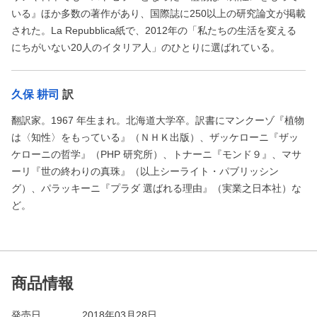
いる』ほか多数の著作があり、国際誌に250以上の研究論文が掲載
された。La Repubblica紙で、2012年の「私たちの生活を変える
にちがいない20人のイタリア人」のひとりに選ばれている。
久保 耕司
訳
翻訳家。1967 年生まれ。北海道大学卒。訳書にマンクーゾ『植物
は〈知性〉をもっている』（ＮＨＫ出版）、ザッケローニ『ザッ
ケローニの哲学』（PHP 研究所）、トナーニ『モンド９』、マサ
ーリ『世の終わりの真珠』（以上シーライト・パブリッシン
グ）、パラッキーニ『プラダ 選ばれる理由』（実業之日本社）な
ど。
商品情報
発売日
2018年03月28日