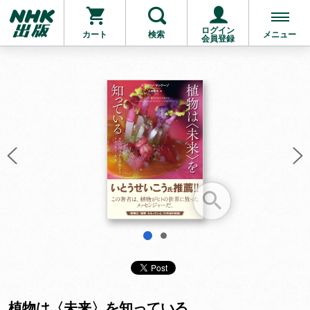
ログイン
カート
検索
メニュー
会員登録
お支払いに進む
他にも商品を買う
1
2
植物は〈未来〉を知っている