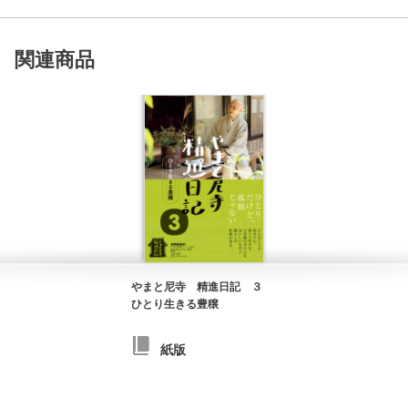
関連商品
やまと尼寺 精進日記 ３
ひとり生きる豊穣
紙版