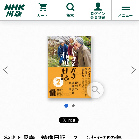
ログイン
カート
検索
メニュー
会員登録
お支払いに進む
他にも商品を買う
1
2
やまと尼寺 精進日記 ２ ふたたびの年