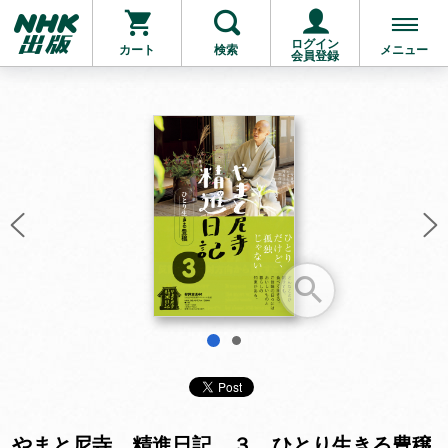
ログイン
カート
検索
メニュー
会員登録
お支払いに進む
他にも商品を買う
1
2
やまと尼寺 精進日記 ３ ひとり生きる豊穣