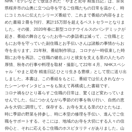
NHK・Eテレなどで放送された「やまと尼寺 精進日記」は、奈良
県桜井市の山奥に立つ山寺を守るご住職たちの日常を温かく、時
にコミカルに伝えたシリーズ番組で、これまで番組の内容をまと
めた書籍２冊を刊行、累計15万部を超えるベストセラーとなりま
した。その後、2020年春に新型コロナウイルスのパンデミックが
起き、番組の舞台となったお寺への参詣者は減って、ご住職とと
もにお寺を守っていた副住職とお手伝いさんは諸般の事情からお
寺を去ります。21年秋、番組制作班は、コロナが一時収束した時
期にお寺を再訪。ご住職の健在ぶりと彼女を支える里の人たちの
厚情、秋冬の行事や料理を取材・撮影して22年４月、NHKスペシ
ャル「やまと尼寺 精進日記 ひとり生きる豊穣」として世に送り出
しました。本書は、この番組をもとに、番組では伝えきれなかっ
たシーンやインタビューをも加えて再構成した書籍です。
コロナ禍をひとり暮らすご住職の日常は、驚くほど変わっていま
せんでした。仏につかえながら季節の行事を執り行い、自然の恵
みを大切に調理して、保存する。お寺を支える里のひとたちは、
時に季節の野菜を持参し、時に本堂の修理を手伝い、進んでご住
職をサポートする。そこには、地域のお寺を大切にする人々の信
仰心と、それに応えるご住職のホスピタリティがありました。山