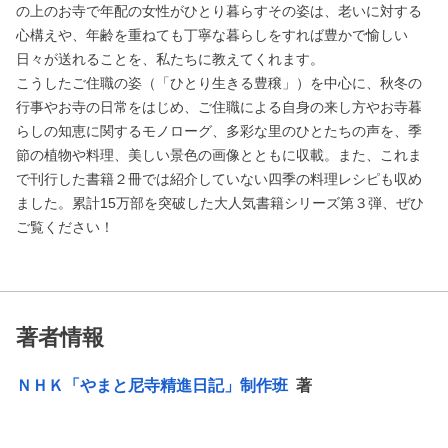
の上のお寺で年配の女性がひとり暮らすその姿は、老いに対する
心構えや、年齢を重ねても丁寧な暮らしをすれば豊かで愉しい
日々が送れることを、私たちに教えてくれます。
こうしたご住職の姿（「ひとり生きる豊穣」）を中心に、秋冬の
行事やお寺の日常をはじめ、ご住職による自身の来し方やお寺暮
らしの知恵に関するモノローグ、多彩な里のひとたちの声を、季
節の植物や料理、美しい景色の画像とともに収載。また、これま
で刊行した書籍２冊では紹介していない四季の料理レシピも収め
ました。累計15万部を突破した大人気書籍シリーズ第３弾、ぜひ
ご覧ください！
著者情報
ＮＨＫ「やまと尼寺精進日記」制作班
著