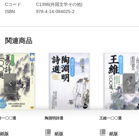
Cコード
C1398(外国文学その他)
ISBN
978-4-14-084025-2
関連商品
詩一〇〇選
陶淵明詩選
王維一〇〇選
紙版
紙版
紙版