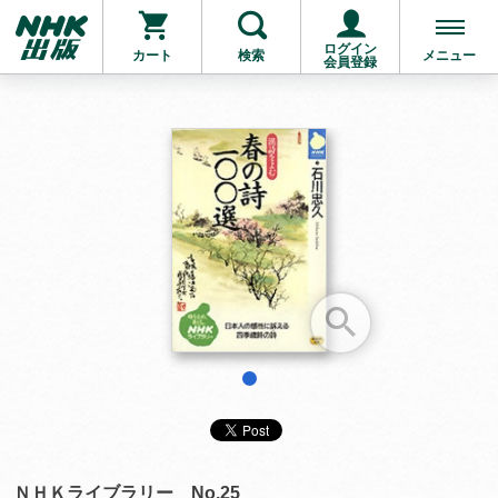
ログイン
カート
検索
メニュー
会員登録
お支払いに進む
他にも商品を買う
1
ＮＨＫライブラリー No.25