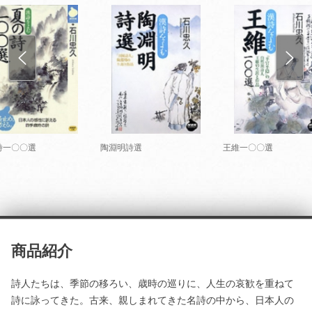
詩一〇〇選
陶淵明詩選
王維一〇〇選
商品紹介
詩人たちは、季節の移ろい、歳時の巡りに、人生の哀歓を重ねて
詩に詠ってきた。古来、親しまれてきた名詩の中から、日本人の