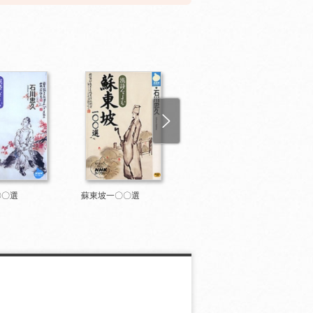
〇〇選
蘇東坡一〇〇選
白楽天一〇〇選