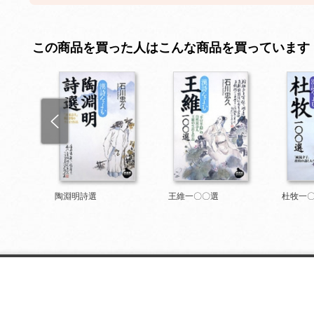
この商品を買った人はこんな商品を買っています
陶淵明詩選
王維一〇〇選
杜牧一