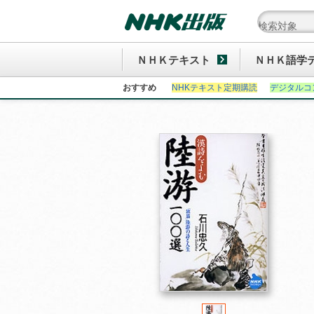
ＮＨＫテキスト
ＮＨＫ語学
おすすめ
NHKテキスト定期購読
デジタルコ