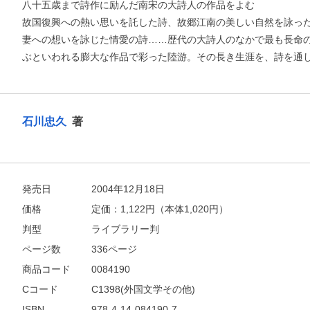
八十五歳まで詩作に励んだ南宋の大詩人の作品をよむ
故国復興への熱い思いを託した詩、故郷江南の美しい自然を詠っ
妻への想いを詠じた情愛の詩……歴代の大詩人のなかで最も長命
ぶといわれる膨大な作品で彩った陸游。その長き生涯を、詩を通
石川忠久
著
発売日
2004年12月18日
お支払いに進む
価格
定価：
1,122
円（本体1,020円）
判型
ライブラリー判
他にも商品を買う
ページ数
336ページ
商品コード
0084190
Cコード
C1398(外国文学その他)
ISBN
978-4-14-084190-7