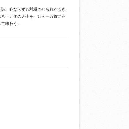
た詩、心ならずも離縁させられた若き
の八十五年の人生を、延べ三万首に及
して味わう。