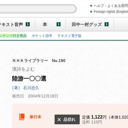
ヘルプ・よくある質問
Foreign rights (Englis
テキスト音声
本
田中一村グッズ
ンテンツ付き商品
ポケット語学
テキスト電子版
ＮＨＫライブラリー No.190
漢詩をよむ
陸游一〇〇選
［著］ 石川忠久
発売日 2004年12月18日
単行本
1,122
定価
円（本体1,02
品切れ
送料 110円