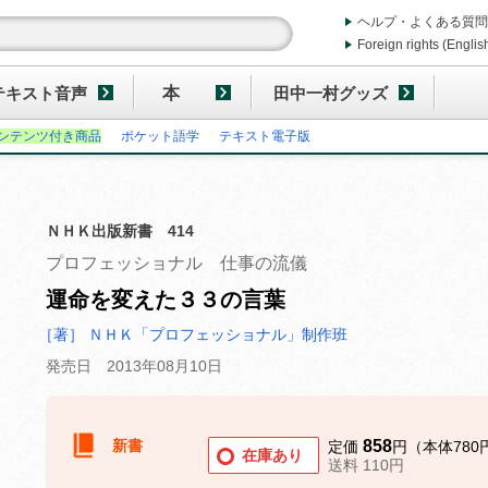
ヘルプ・よくある質問
Foreign rights (Englis
テキスト音声
本
田中一村グッズ
ンテンツ付き商品
ポケット語学
テキスト電子版
ＮＨＫ出版新書 414
プロフェッショナル 仕事の流儀
運命を変えた３３の言葉
［著］ ＮＨＫ「プロフェッショナル」制作班
発売日 2013年08月10日
新書
858
定価
円（本体780
在庫あり
送料 110円