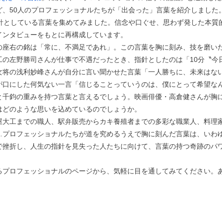
、50人のプロフェッショナルたちが「出会った」言葉を紹介しました
指針としている言葉を集めてみました。信念や口ぐせ、思わず発した本質
インタビューをもとに再構成しています。
座右の銘は「常に、不満足であれ」。この言葉を胸に刻み、技を磨い
の左野勝司さんが仕事で不遇だったとき、指針としたのは「10分〝今
女将の浅利妙峰さんが自分に言い聞かせた言葉「一人勝ちに、未来はな
口にした何気ない一言「信じることっていうのは、僕にとって希望な
と千鈞の重みを持つ言葉と言えるでしょう。映画俳優・高倉健さんが胸
はどのような思いを込めているのでしょうか。
大工までの職人、駅弁販売からカキ養殖者までの多彩な職業人、料理
…プロフェッショナルたちが道を究めるうえで胸に刻んだ言葉は、いわ
で挫折し、人生の指針を見失った人たちに向けて、言葉の持つ奇跡のパ
プロフェッショナルのページから、気軽に目を通してみてください。
お支払いに進む
他にも商品を買う