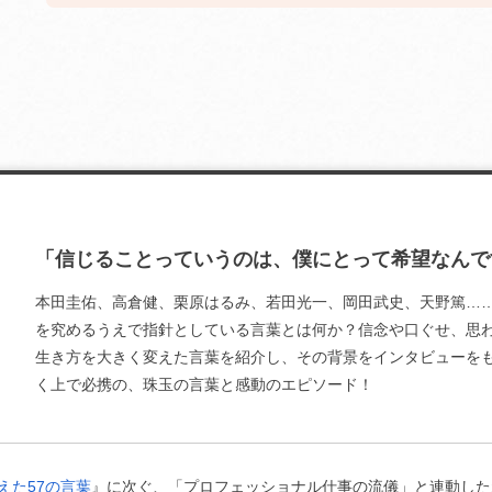
「信じることっていうのは、僕にとって希望なんで
本田圭佑、高倉健、栗原はるみ、若田光一、岡田武史、天野篤……
を究めるうえで指針としている言葉とは何か？信念や口ぐせ、思
生き方を大きく変えた言葉を紹介し、その背景をインタビューを
く上で必携の、珠玉の言葉と感動のエピソード！
えた57の言葉
』に次ぐ、「プロフェッショナル仕事の流儀」と連動した