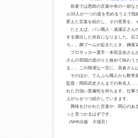
前著では恩師の言葉や本の一節など
ル33人が一つの道を究めるうえで
変えた言葉を紹介し、その背景を、
たとえば、パン職人・成瀬正さんの
する傑出した存在になりました。石工
ろ」。麹ブームが起きたとき、麹屋
プロサッカー選手・本田圭佑さんが
さんの苦闘の道のりと絡めて味わう
る」。この簡潔な一言に、高倉さん
そのほか、てんぷら職人から数寄屋
監督・岡田武史さんまでの有名人…
れた力強い普遍性を持ちます。仕事
上がらせつつ紹介していきます。
興味をひかれた言葉や、関心のある
っと見つかるはずです。
（NHK出版 大場旦）