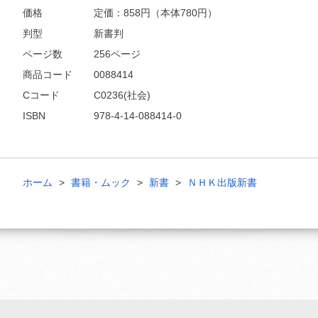
価格
定価：
858
円（本体780円）
判型
新書判
ページ数
256ページ
商品コード
0088414
Cコード
C0236(社会)
ISBN
978-4-14-088414-0
ホーム
書籍・ムック
新書
ＮＨＫ出版新書