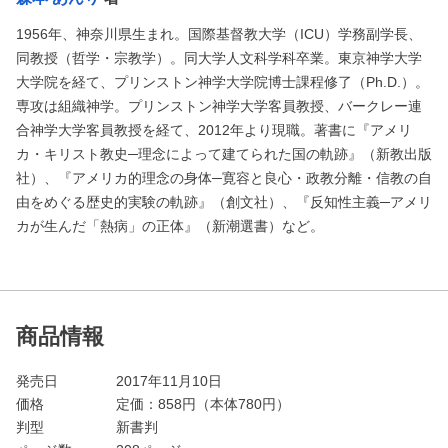
1956年、神奈川県生まれ。国際基督教大学（ICU）学務副学長、
同教授（哲学・宗教学）。同大学人文科学科卒業。東京神学大学
大学院を経て、プリンストン神学大学院博士課程修了（Ph.D.）。
専攻は組織神学。プリンストン神学大学客員教授、バークレー連
合神学大学客員教授を経て、2012年より現職。著書に『アメリ
カ・キリスト教史─理念によって建てられた国の軌跡』（新教出版
社）、『アメリカ的理念の身体─寛容と良心・政教分離・信教の自
由をめぐる歴史的実験の軌跡』（創文社）、『反知性主義─アメリ
カが生んだ「熱病」の正体』（新潮選書）など。
商品情報
発売日
2017年11月10日
価格
定価：
858
円（本体780円）
判型
新書判