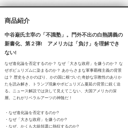
商品紹介
中谷巌氏主宰の「不識塾」。門外不出の白熱講義の
新書化、第２弾! アメリカは「負け」を理解でき
ない!
なぜ進化論を否定するのか？ なぜ「大きな政府」を嫌うのか？ な
ぜポピュリズムに染まるのか？ あからさまな軍事覇権主義の背景
は？ 歴史をさかのぼり、かの国に根づいた奇妙な宗教性のありか
たを読み解き、トランプ現象やポピュリズム蔓延の背景に鋭く迫
る。ニュース解説では決して見えてこない、大国アメリカの深
層。これがリベラルアーツの神髄だ！
・なぜ進化論を否定するのか?
・なぜ「大きな政府」を嫌うのか?
・なぜ、かくも大統領選に熱狂するのか?