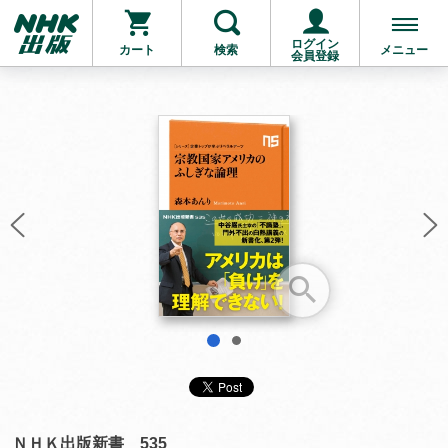
ログイン
カート
検索
メニュー
会員登録
お支払いに進む
他にも商品を買う
1
2
ＮＨＫ出版新書 535