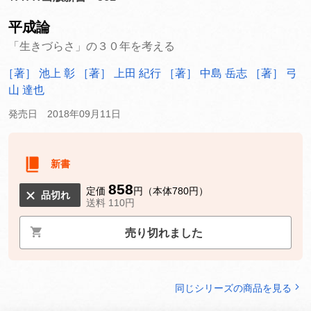
平成論
「生きづらさ」の３０年を考える
［著］ 池上 彰
［著］ 上田 紀行
［著］ 中島 岳志
［著］ 弓
山 達也
発売日 2018年09月11日
新書
858
定価
円（本体780円）
品切れ
送料 110円
売り切れました
同じシリーズの商品を見る