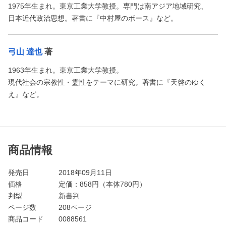
1975年生まれ。東京工業大学教授。専門は南アジア地域研究、
日本近代政治思想。著書に『中村屋のボース』など。
弓山 達也
著
1963年生まれ。東京工業大学教授。
現代社会の宗教性・霊性をテーマに研究。著書に『天啓のゆく
え』など。
商品情報
発売日
2018年09月11日
価格
定価：
858
円（本体780円）
判型
新書判
ページ数
208ページ
商品コード
0088561