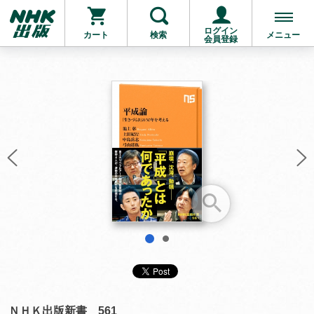
ログイン
カート
検索
メニュー
会員登録
お支払いに進む
他にも商品を買う
1
2
ＮＨＫ出版新書 561