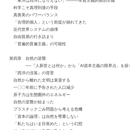
「東洋は西洋になりえない」―――本質主義的個別主義
お支払いに進む
科学こそ真理到達の手段
真善美のパワーバランス
他にも商品を買う
「合理的個人」という前提が崩れてきた
近代世界システムの崩壊
自由貿易の行き詰まり
「普遍的普遍主義」の可能性
第四章 自然の逆襲
──『人新世とは何か』から「AI資本主義の限界点」を探
『西洋の没落』の背景
自然から離れた文明は衰退する
一〇〇年前に予告された人口減少
原子力は生態圏外のエネルギー
自然の逆襲が始まった
プラスチックごみ問題から考える危機
「資本の論理」は自然を尊重しない
「私たちはいま目覚めた」という幻想