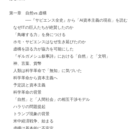
第一章 自然vs.虚構
──『サピエンス全史』から「AI資本主義の現在」を読む
なぜITの巨人たちが絶賛したのか
「鳥瞰する力」を身につける
ホモ・サピエンスはなぜ生き延びたのか
虚構を語る力が協力を可能にした
『ギルガメシュ叙事詩』における「自然」と「文明」
神、言葉、貨幣
人類は科学革命で「無知」に気づいた
科学革命から資本主義へ
予定説と資本主義
科学革命の背景
「自然」と「人間社会」の相互干渉モデル
ハラリの問題提起
トランプ現象の背景
米中経済戦争、始まる
虚構は基本的に不安定