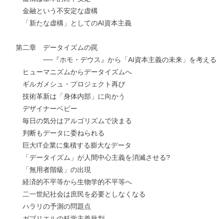
金融という不安定な虚構
「新たな虚構」としてのAI資本主義
第二章 データイズムの罠
──『ホモ・デウス』から「AI資本主義の未来」を考える
ヒューマニズムからデータイズムへ
ギルガメシュ・プロジェクト再び
技術革新は「身体内部」に向かう
デザイナーベビー
毎日の気分はアルゴリズムで決まる
判断もデータに委ねられる
巨大IT企業に集積する膨大なデータ
「データイズム」が人間中心主義を消滅させる?
「無用者階級」の出現
経済的不平等から生物学的不平等へ
二一世紀社会は庶民を必要としなくなる
ハラリの予測の問題点
ガブリエルの科学主義批判