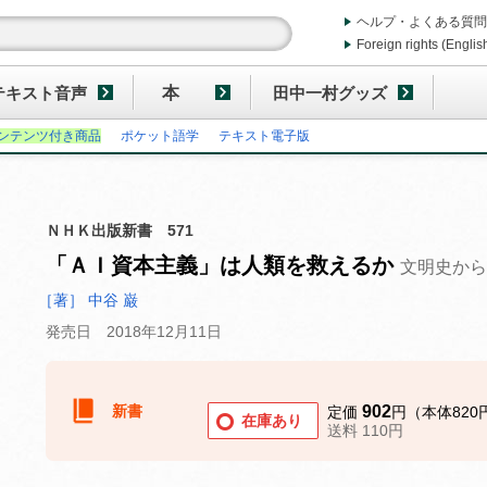
ヘルプ・よくある質問
Foreign rights (Englis
テキスト音声
本
田中一村グッズ
ンテンツ付き商品
ポケット語学
テキスト電子版
ＮＨＫ出版新書 571
「ＡＩ資本主義」は人類を救えるか
文明史から
［著］ 中谷 巌
発売日 2018年12月11日
新書
902
定価
円（本体820
在庫あり
送料 110円