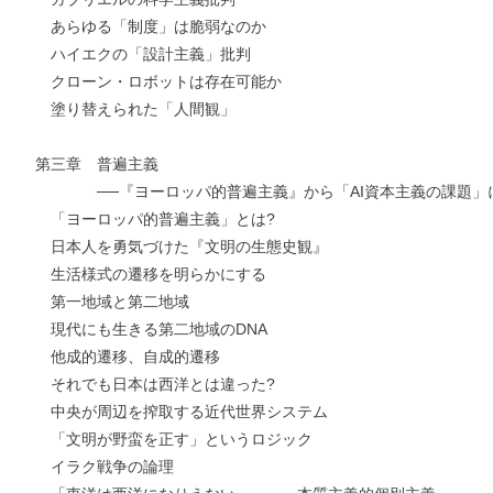
あらゆる「制度」は脆弱なのか
ハイエクの「設計主義」批判
クローン・ロボットは存在可能か
塗り替えられた「人間観」
第三章 普遍主義
──『ヨーロッパ的普遍主義』から「AI資本主義の課題」
「ヨーロッパ的普遍主義」とは?
日本人を勇気づけた『文明の生態史観』
生活様式の遷移を明らかにする
第一地域と第二地域
現代にも生きる第二地域のDNA
他成的遷移、自成的遷移
それでも日本は西洋とは違った?
中央が周辺を搾取する近代世界システム
「文明が野蛮を正す」というロジック
イラク戦争の論理