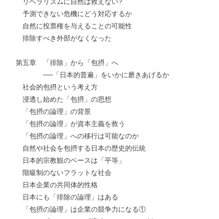
リベラリズムに自然は救えない?
予測できない危機にどう対応するか
自然に投票権を与えることの可能性
排除すべき外部がなくなった
第五章 「排除」から「包摂」へ
──「日本的普遍」をいかに磨きあげるか
社会的包摂という考え方
浸透し始めた「包摂」の思想
「包摂の論理」の背景
「包摂の論理」が資本主義を救う
「包摂の論理」への移行は可能なのか
自然や社会を包摂する日本の歴史的伝統
日本的宗教観のベースは「平等」
階級制のないフラットな社会
日本企業の共同体的性格
日本にも「排除の論理」はある
「包摂の論理」は企業の競争力になる①