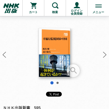
ログイン
カート
検索
メニュー
会員登録
お支払いに進む
他にも商品を買う
1
2
ＮＨＫ出版新書 595