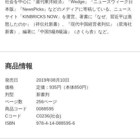
社会を中心に『週刊東洋経済』『Wedge』『ニューズウィーク日
本版』『NewsPicks』などのメディアに寄稿している。ニュース
サイト「KINBRICKS NOW」を運営。著書に『なぜ、習近平は激
怒したのか』（祥伝社新書）、『現代中国経営者列伝』（星海社
新書）、編著に『中国S級B級論』（さくら舎）など。
商品情報
発売日
2019年08月10日
価格
定価：
935
円（本体850円）
判型
新書判
ページ数
256ページ
商品コード
0088595
Cコード
C0236(社会)
ISBN
978-4-14-088595-6