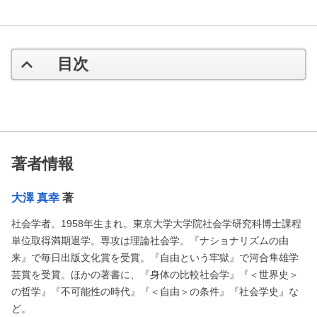
目次
著者情報
大澤 真幸
著
社会学者。1958年生まれ。東京大学大学院社会学研究科博士課程
単位取得満期退学。専攻は理論社会学。『ナショナリズムの由
来』で毎日出版文化賞を受賞。『自由という牢獄』で河合隼雄学
芸賞を受賞。ほかの著書に、『身体の比較社会学』『＜世界史＞
の哲学』『不可能性の時代』『＜自由＞の条件』『社会学史』な
ど。