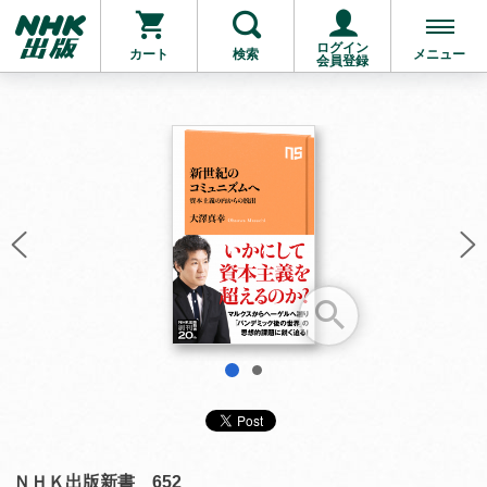
ログイン
カート
検索
メニュー
会員登録
お支払いに進む
他にも商品を買う
1
2
ＮＨＫ出版新書 652