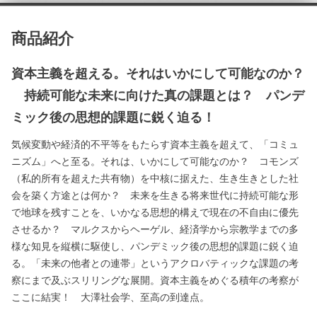
商品紹介
資本主義を超える。それはいかにして可能なのか？
持続可能な未来に向けた真の課題とは？ パンデ
ミック後の思想的課題に鋭く迫る！
気候変動や経済的不平等をもたらす資本主義を超えて、「コミュ
ニズム」へと至る。それは、いかにして可能なのか？ コモンズ
（私的所有を超えた共有物）を中核に据えた、生き生きとした社
会を築く方途とは何か？ 未来を生きる将来世代に持続可能な形
で地球を残すことを、いかなる思想的構えで現在の不自由に優先
させるか？ マルクスからヘーゲル、経済学から宗教学までの多
様な知見を縦横に駆使し、パンデミック後の思想的課題に鋭く迫
る。「未来の他者との連帯」というアクロバティックな課題の考
察にまで及ぶスリリングな展開。資本主義をめぐる積年の考察が
ここに結実！ 大澤社会学、至高の到達点。