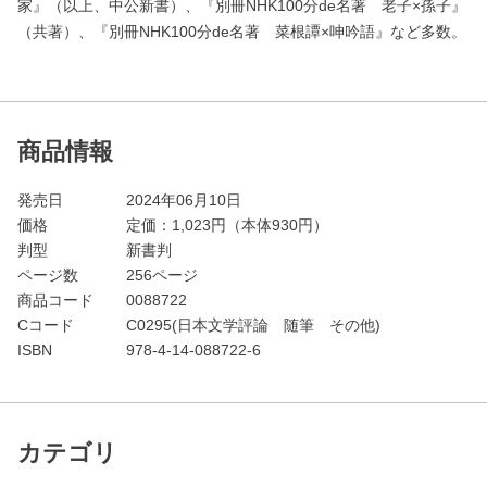
家』（以上、中公新書）、『別冊NHK100分de名著 老子×孫子』
（共著）、『別冊NHK100分de名著 菜根譚×呻吟語』など多数。
商品情報
発売日
2024年06月10日
価格
定価：
1,023
円（本体930円）
判型
新書判
ページ数
256ページ
商品コード
0088722
Cコード
C0295(日本文学評論 随筆 その他)
ISBN
978-4-14-088722-6
カテゴリ