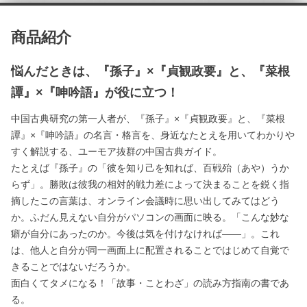
商品紹介
悩んだときは、『孫子』×『貞観政要』と、『菜根
譚』×『呻吟語』が役に立つ！
中国古典研究の第一人者が、『孫子』×『貞観政要』と、『菜根
譚』×『呻吟語』の名言・格言を、身近なたとえを用いてわかりや
すく解説する、ユーモア抜群の中国古典ガイド。
たとえば『孫子』の「彼を知り己を知れば、百戦殆（あや）うか
らず」。勝敗は彼我の相対的戦力差によって決まることを鋭く指
摘したこの言葉は、オンライン会議時に思い出してみてはどう
か。ふだん見えない自分がパソコンの画面に映る。「こんな妙な
癖が自分にあったのか。今後は気を付けなければ――」。これ
は、他人と自分が同一画面上に配置されることではじめて自覚で
きることではないだろうか。
面白くてタメになる！「故事・ことわざ」の読み方指南の書であ
る。