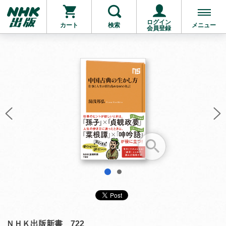
ログイン
カート
検索
メニュー
会員登録
お支払いに進む
他にも商品を買う
1
2
ＮＨＫ出版新書 722