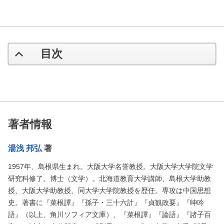
目次
著者情報
湯浅 邦弘
著
1957年、島根県生まれ。大阪大学名誉教授。大阪大学大学院文学
研究科修了。博士（文学）。北海道教育大学講師、島根大学助教
授、大阪大学助教授、同大学大学院教授を歴任。専攻は中国思想
史。著書に『菜根譚』『孫子・三十六計』『貞観政要』『呻吟
語』（以上、角川ソフィア文庫）、『菜根譚』『論語』『諸子百