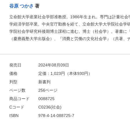
谷原 つかさ
著
お支払いに進む
立命館大学産業社会学部准教授。1986年生まれ。専門は計量社
学経済学部卒業。中央官庁勤務を経て、立命館大学大学院社会学
他にも商品を買う
学院社会学研究科後期博士課程に進む。博士（社会学）。著書に
（慶應義塾大学出版会）、『消費と労働の文化社会学』（共著、
発売日
2024年08月09日
価格
定価：
1,023
円（本体930円）
判型
新書判
ページ数
256ページ
商品コード
0088725
Cコード
C0236(社会)
ISBN
978-4-14-088725-7