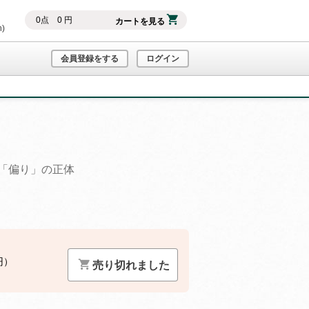
0
点
0
円
カートを見る
h)
会員登録をする
ログイン
「偏り」の正体
円）
売り切れました