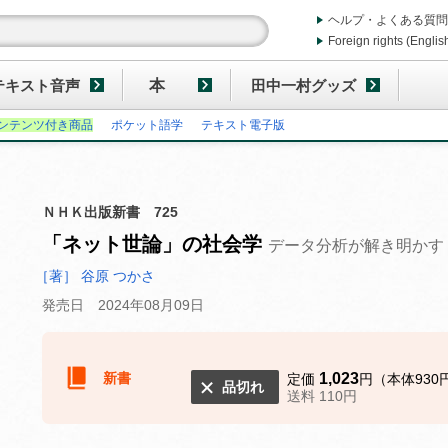
ヘルプ・よくある質問
Foreign rights (Englis
テキスト音声
本
田中一村グッズ
ンテンツ付き商品
ポケット語学
テキスト電子版
ＮＨＫ出版新書 725
「ネット世論」の社会学
データ分析が解き明かす
［著］ 谷原 つかさ
発売日 2024年08月09日
新書
1,023
定価
円（本体930
品切れ
送料 110円