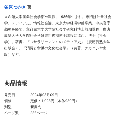
谷原 つかさ
著
立命館大学産業社会学部准教授。1986年生まれ。専門は計量社会
学、メディア史、情報社会論。東京大学経済学部卒業。中央官庁
勤務を経て、立命館大学大学院社会学研究科博士前期課程、慶應
義塾大学大学院社会学研究科後期博士課程に進む。博士（社会
学）。著書に『〈サラリーマン〉のメディア史』（慶應義塾大学
出版会）、『消費と労働の文化社会学』（共著、ナカニシヤ出
版）など。
商品情報
発売日
2024年08月09日
価格
定価：
1,023
円（本体930円）
判型
新書判
ページ数
256ページ