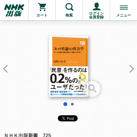
ログイン
カート
検索
メニュー
会員登録
お支払いに進む
他にも商品を買う
1
2
ＮＨＫ出版新書 725