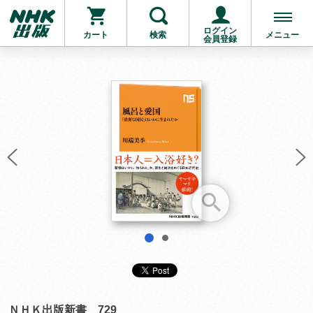
ログイン
カート
検索
メニュー
会員登録
お支払いに進む
他にも商品を買う
1
2
ＮＨＫ出版新書 729