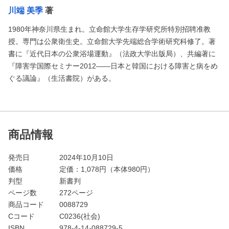
川端 美季
著
1980年神奈川県生まれ。立命館大学生存学研究所特別招聘准教
授。専門は公衆衛生史。立命館大学先端総合学術研究科修了。著
書に『近代日本の公衆浴場運動』（法政大学出版局）、共編著に
『障害学国際セミナー2012――日本と韓国における障害と病をめ
ぐる議論』（生活書院）がある。
商品情報
発売日
2024年10月10日
価格
定価：
1,078
円（本体980円）
判型
新書判
ページ数
272ページ
商品コード
0088729
Cコード
C0236(社会)
ISBN
978-4-14-088729-5