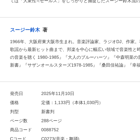
ては「大衆性≒セールス」をしっかりと捕捉したスージー鈴木流
お支払いに進む
スージー鈴木
著
他にも商品を買う
1966年、大阪府東大阪市生まれ。音楽評論家、ラジオDJ、作家
歌謡から最新ヒット曲まで、邦楽を中心に幅広い領域で音楽性と
の音楽を聴く 1980-1985』『大人のブルーハーツ』『中森明菜の音楽
新書』『サザンオールスターズ1978-1985』『桑田佳祐論』『
発売日
2025年11月10日
価格
定価：
1,133
円（本体1,030円）
判型
新書判
ページ数
288ページ
商品コード
0088752
Cコード
C0273(音楽・舞踊)