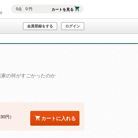
0
点
0
円
カートを見る
h)
会員登録をする
ログイン
楽家の何がすごかったのか
030円）
カートに入れる