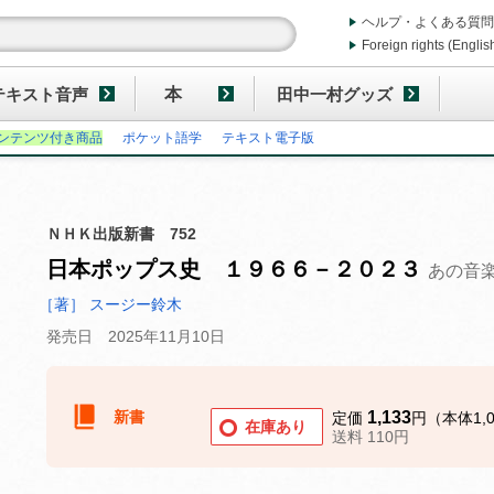
ヘルプ・よくある質問
Foreign rights (Englis
テキスト音声
本
田中一村グッズ
ンテンツ付き商品
ポケット語学
テキスト電子版
ＮＨＫ出版新書 752
日本ポップス史 １９６６－２０２３
あの音
［著］ スージー鈴木
発売日 2025年11月10日
新書
1,133
定価
円（本体1,
在庫あり
送料 110円