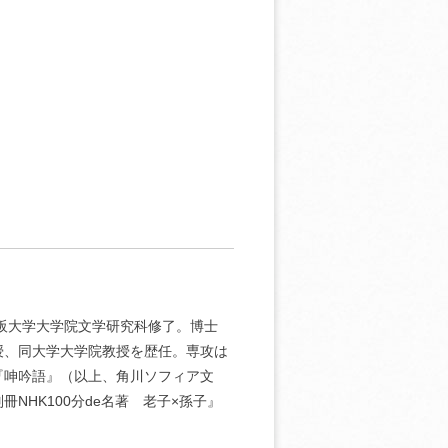
大阪大学大学院文学研究科修了。博士
授、同大学大学院教授を歴任。専攻は
『呻吟語』（以上、角川ソフィア文
HK100分de名著 老子×孫子』