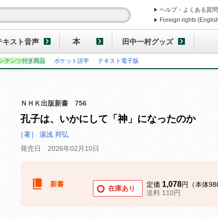
ヘルプ・よくある質問
Foreign rights (Englis
テキスト音声
本
田中一村グッズ
ンテンツ付き商品
ポケット語学
テキスト電子版
ＮＨＫ出版新書 756
孔子は、いかにして「神」になったのか
［著］ 湯浅 邦弘
発売日 2026年02月10日
新書
1,078
定価
円（本体98
在庫あり
送料 110円