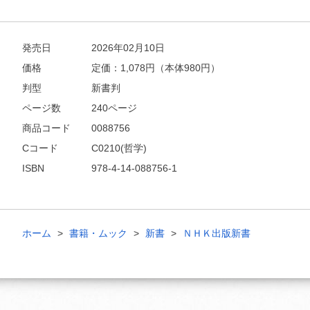
発売日
2026年02月10日
価格
定価：
1,078
円（本体980円）
判型
新書判
ページ数
240ページ
商品コード
0088756
Cコード
C0210(哲学)
ISBN
978-4-14-088756-1
ホーム
書籍・ムック
新書
ＮＨＫ出版新書