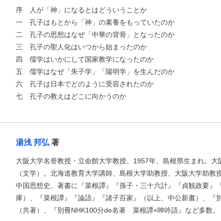
序 人が「神」になるとはどういうことか
一 孔子はもとから「神」の素養をもっていたのか
二 孔子の思想はなぜ「中華の背骨」となったのか
三 孔子の聖人化はいつから始まったのか
四 儒学はいかにして国家教学になったのか
五 儒学はなぜ「朱子学」「陽明学」を生んだのか
六 孔子は日本でどのように受容されたのか
お支払いに進む
七 孔子の教えはどこに向かうのか
他にも商品を買う
湯浅 邦弘
著
大阪大学名誉教授・立命館大学教授。1957年、島根県生まれ。
（文学）。北海道教育大学講師、島根大学助教授、大阪大学助教
中国思想史。著書に『菜根譚』『孫子・三十六計』『貞観政要』
庫）、『菜根譚』『論語』『諸子百家』（以上、中公新書）、『別冊N
（共著）、『別冊NHK100分de名著 菜根譚×呻吟語』など多数。