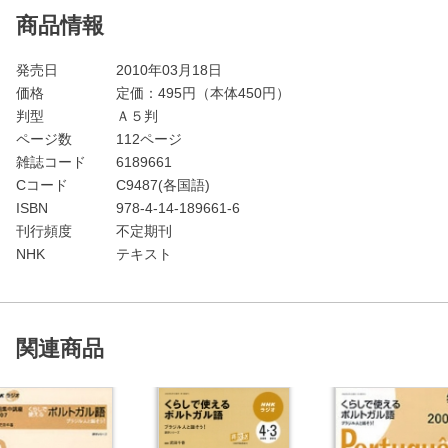
商品情報
発売日
2010年03月18日
価格
定価：
495
円（本体450円）
判型
Ａ５判
ページ数
112ページ
雑誌コード
6189661
Cコード
C9487(各国語)
ISBN
978-4-14-189661-6
刊行頻度
不定期刊
NHK
テキスト
関連商品