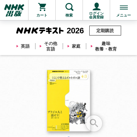
ログイン
カート
検索
メニュー
会員登録
2026
定期購読
その他
趣味
英語
家庭
言語
教養・教育
お支払いに進む
他にも商品を買う