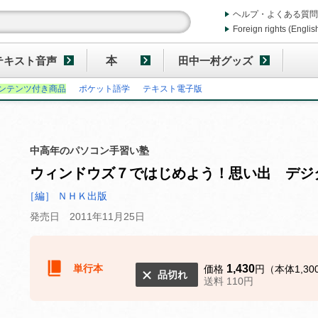
ヘルプ・よくある質問
Foreign rights (Englis
テキスト音声
本
田中一村グッズ
ンテンツ付き商品
ポケット語学
テキスト電子版
中高年のパソコン手習い塾
ウィンドウズ７ではじめよう！思い出 デジ
［編］ ＮＨＫ出版
発売日 2011年11月25日
単行本
1,430
価格
円（本体1,30
品切れ
送料 110円