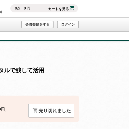
0
点
0
円
カートを見る
h)
会員登録をする
ログイン
タルで残して活用
0円）
売り切れました