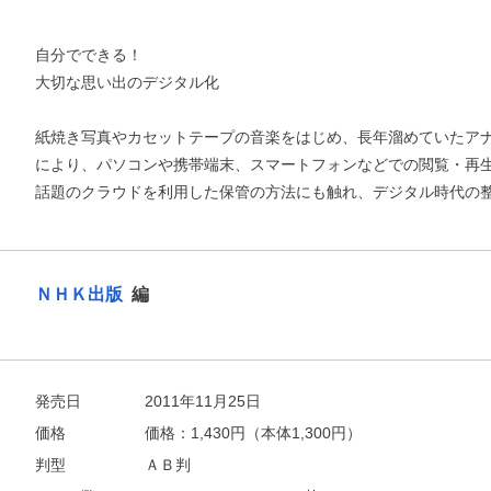
自分でできる！
大切な思い出のデジタル化
紙焼き写真やカセットテープの音楽をはじめ、長年溜めていたア
により、パソコンや携帯端末、スマートフォンなどでの閲覧・再
話題のクラウドを利用した保管の方法にも触れ、デジタル時代の
お支払いに進む
ＮＨＫ出版
編
他にも商品を買う
発売日
2011年11月25日
価格
価格：
1,430
円（本体1,300円）
判型
ＡＢ判