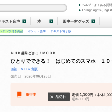
ヘルプ・よくある質問
Foreign rights (Englis
テキスト音声
本
田中一村グッズ
ンテンツ付き商品
ポケット語学
テキスト電子版
ＮＨＫ趣味どきっ！ＭＯＯＫ
ひとりでできる！ はじめてのスマホ １０
［編］ ＮＨＫ出版
発売日 2020年06月25日
単行本
1,100
定価
円（本体1,00
品切れ
送料 110円