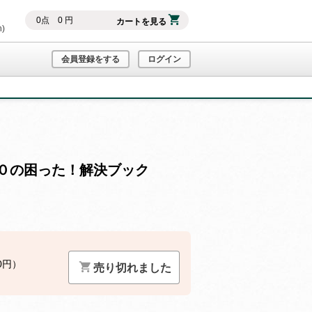
0
点
0
円
カートを見る
h)
会員登録をする
ログイン
０の困った！解決ブック
0円）
売り切れました