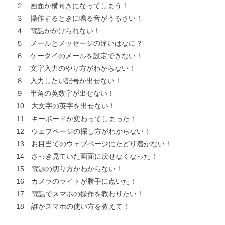
２ 画面が横向きになってしまう！
３ 操作するときに鳴る音がうるさい！
４ 電話がかけられない！
５ メールとメッセージの違いはなに？
６ ケータイのメールを設定できない！
７ 文字入力のやり方がわからない！
８ 入力したい記号が出せない！
９ 半角の英数字が出せない！
10 大文字の英字を出せない！
11 キーボードが変わってしまった！
12 ウェブページの探し方がわからない！
13 お目当てのウェブページにたどり着かない！
14 さっき見ていた画面に戻せなくなった！
15 電源の切り方がわからない！
16 カメラのライトが勝手に点いた！
17 電話でスマホの操作を教わりたい！
18 誰かスマホの使い方を教えて！