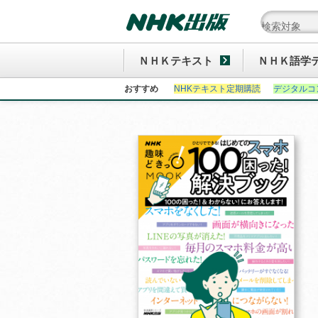
ＮＨＫテキスト
ＮＨＫ語学
おすすめ
NHKテキスト定期購読
デジタルコ