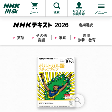
ログイン
カート
検索
メニュー
会員登録
2026
定期購読
その他
趣味
英語
家庭
言語
教養・教育
お支払いに進む
他にも商品を買う